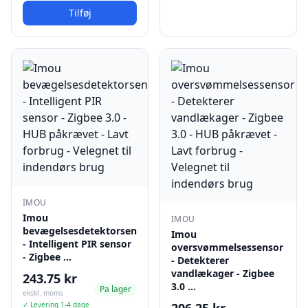
Tilføj
IMOU
Imou
IMOU
bevægelsesdetektorsensor
Imou
- Intelligent PIR sensor
oversvømmelsessensor
- Zigbee …
- Detekterer
vandlækager - Zigbee
243.75 kr
3.0 …
Pa lager
ekskl. moms
✓ Levering 1-4 dage