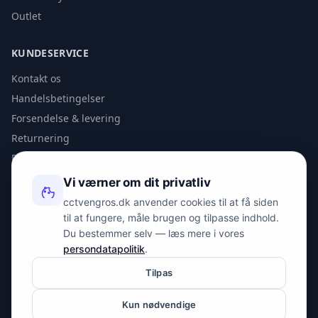
Outlet
KUNDESERVICE
Kontakt os
Handelsbetingelser
Forsendelse & levering
Returnering
Privatlivspolitik
Vi værner om dit privatliv
KONTAKT
cctvengros.dk anvender cookies til at få siden
til at fungere, måle brugen og tilpasse indhold.
info@spyman.dk
Du bestemmer selv — læs mere i vores
+45 70 22 30 41
persondatapolitik
.
Peter Bangs Vej 153, 2000 Frederiksberg
Tilpas
Kun nødvendige