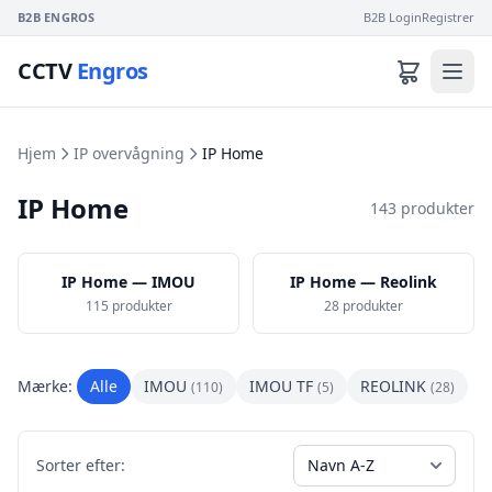
B2B ENGROS
B2B Login
Registrer
CCTV
Engros
Hjem
IP overvågning
IP Home
IP Home
143 produkter
IP Home — IMOU
IP Home — Reolink
115 produkter
28 produkter
Mærke:
Alle
IMOU
IMOU TF
REOLINK
(110)
(5)
(28)
Sorter efter: