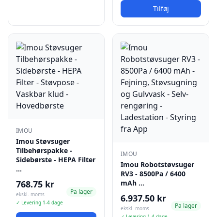
Tilføj
IMOU
Imou Støvsuger
Tilbehørspakke -
IMOU
Sidebørste - HEPA Filter
Imou Robotstøvsuger
…
RV3 - 8500Pa / 6400
768.75 kr
mAh …
Pa lager
ekskl. moms
6.937.50 kr
✓ Levering 1-4 dage
Pa lager
ekskl. moms
✓ Levering 1-4 dage