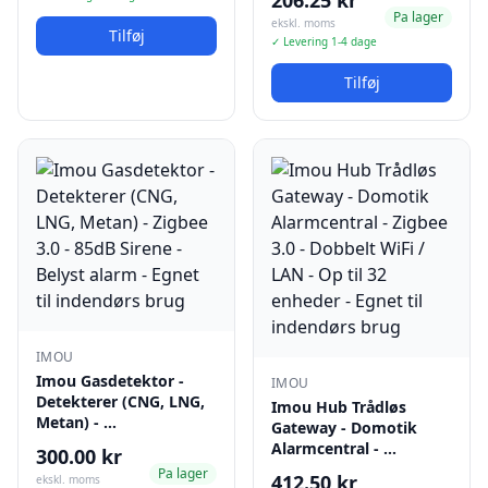
206.25 kr
Pa lager
ekskl. moms
Tilføj
✓ Levering 1-4 dage
Tilføj
IMOU
Imou Gasdetektor -
IMOU
Detekterer (CNG, LNG,
Imou Hub Trådløs
Metan) - …
Gateway - Domotik
Alarmcentral - …
300.00 kr
Pa lager
412.50 kr
ekskl. moms