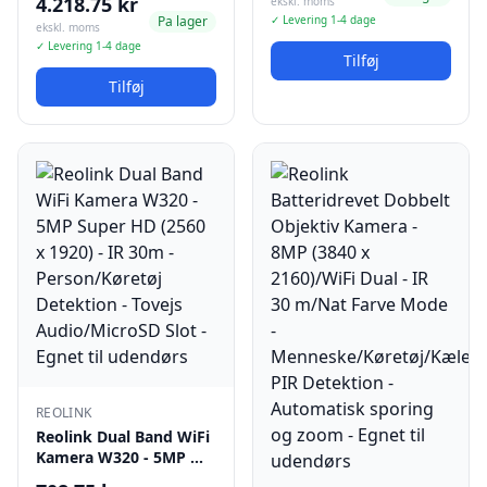
4.218.75 kr
ekskl. moms
Pa lager
✓ Levering 1-4 dage
ekskl. moms
✓ Levering 1-4 dage
Tilføj
Tilføj
REOLINK
Reolink Dual Band WiFi
Kamera W320 - 5MP …