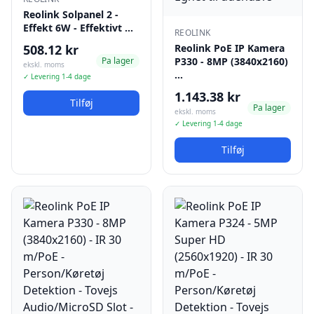
Reolink Solpanel 2 -
Effekt 6W - Effektivt …
REOLINK
508.12 kr
Reolink PoE IP Kamera
Pa lager
P330 - 8MP (3840x2160)
ekskl. moms
…
✓ Levering 1-4 dage
1.143.38 kr
Tilføj
Pa lager
ekskl. moms
✓ Levering 1-4 dage
Tilføj