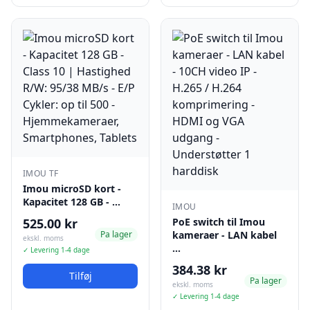
IMOU TF
Imou microSD kort -
Kapacitet 128 GB - …
IMOU
525.00 kr
PoE switch til Imou
Pa lager
kameraer - LAN kabel
ekskl. moms
…
✓ Levering 1-4 dage
384.38 kr
Tilføj
Pa lager
ekskl. moms
✓ Levering 1-4 dage