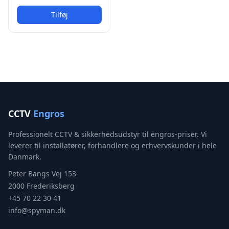
Tilføj
CCTV
Engros
Professionelt CCTV & sikkerhedsudstyr til engros-priser. Vi
leverer til installatører, forhandlere og erhvervskunder i hele
Danmark.
Peter Bangs Vej 153
2000 Frederiksberg
+45 70 22 30 41
info@spyman.dk