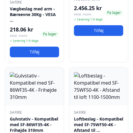
SAFIRE
2.456.25 kr
Vægbeslag med arm -
Pa lager
Bæreevne 30Kg - VESA
ekskl. moms
…
✓ Levering 1-4 dage
218.06 kr
Tilføj
Pa lager
ekskl. moms
✓ Levering 1-4 dage
Tilføj
SAFIRE
SAFIRE
Gulvstativ - Kompatibel
Loftbeslag - Kompatibel
med SF-86WF35-4K -
med SF-75WF50-4K -
Frihøjde 310mm
Afstand til …