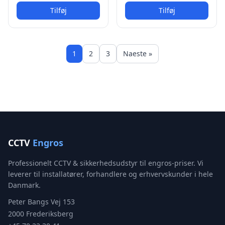
Tilføj
Tilføj
1
2
3
Naeste »
CCTV
Engros
Professionelt CCTV & sikkerhedsudstyr til engros-priser. Vi
leverer til installatører, forhandlere og erhvervskunder i hele
Danmark.
Peter Bangs Vej 153
2000 Frederiksberg