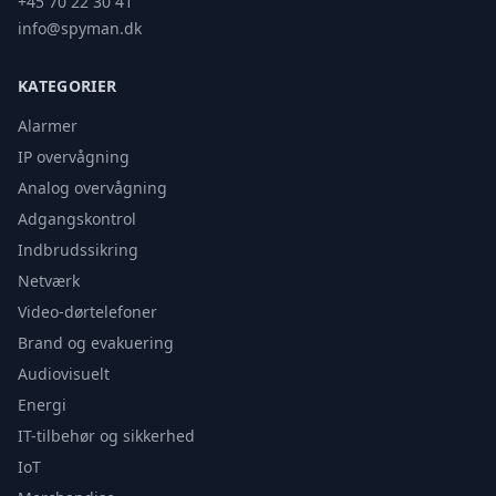
+45 70 22 30 41
info@spyman.dk
KATEGORIER
Alarmer
IP overvågning
Analog overvågning
Adgangskontrol
Indbrudssikring
Netværk
Video-dørtelefoner
Brand og evakuering
Audiovisuelt
Energi
IT-tilbehør og sikkerhed
IoT