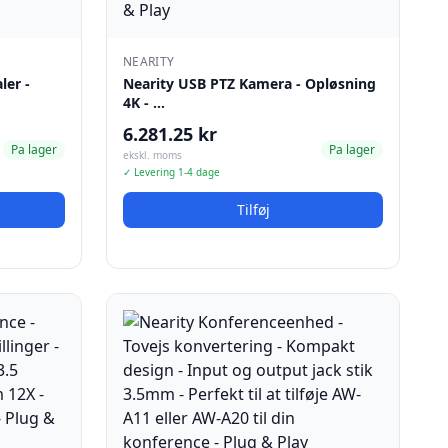
NEARITY
ler -
Nearity USB PTZ Kamera - Opløsning
4K - …
6.281.25 kr
Pa lager
Pa lager
ekskl. moms
✓ Levering 1-4 dage
Tilføj