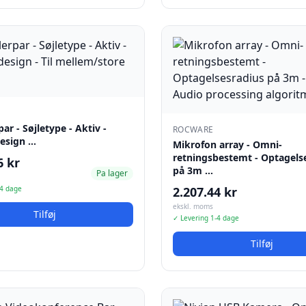
ar - Søjletype - Aktiv -
ROCWARE
design …
Mikrofon array - Omni-
retningsbestemt - Optagels
6 kr
på 3m …
Pa lager
-4 dage
2.207.44 kr
ekskl. moms
Tilføj
✓ Levering 1-4 dage
Tilføj