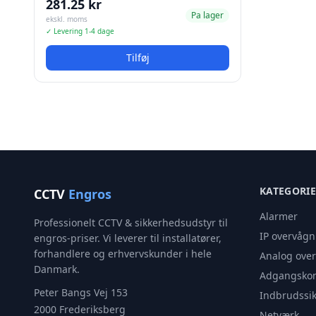
281.25 kr
Pa lager
ekskl. moms
✓ Levering 1-4 dage
Tilføj
KATEGORI
CCTV
Engros
Alarmer
Professionelt CCTV & sikkerhedsudstyr til
IP overvågn
engros-priser. Vi leverer til installatører,
forhandlere og erhvervskunder i hele
Analog ove
Danmark.
Adgangskon
Peter Bangs Vej 153
Indbrudssik
2000 Frederiksberg
Netværk