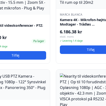
MARCA BLANCA
Kamera 4K - Mikrofon-højtta
Modtager - Trådløs …
til videokonferencer - PTZ:
…
6.186.38 kr
0 kr
ekskl. moms
Pa lager
✓ Levering 1-4 dage
-4 dage
Tilføj
Tilføj