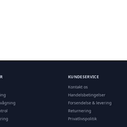
ER
KUNDESERVICE
Kontakt os
ing
Handelsbetingelser
rvågning
Forsendelse & levering
trol
Returnering
ring
Privatlivspolitik