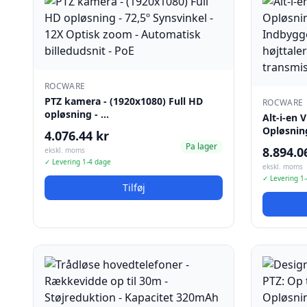
ROCWARE
PTZ kamera - (1920x1080) Full HD
ROCWARE
opløsning - …
Alt-i-en 
Opløsning
4.076.44 kr
Pa lager
8.894.0
ekskl. moms
✓ Levering 1-4 dage
ekskl. moms
✓ Levering 1
Tilføj