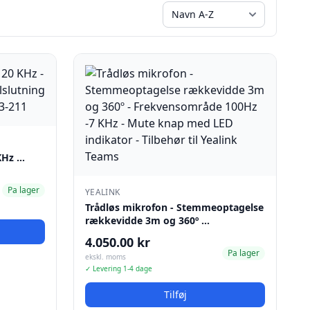
 KHz …
Pa lager
YEALINK
Trådløs mikrofon - Stemmeoptagelse
rækkevidde 3m og 360º …
4.050.00 kr
Pa lager
ekskl. moms
✓ Levering 1-4 dage
Tilføj