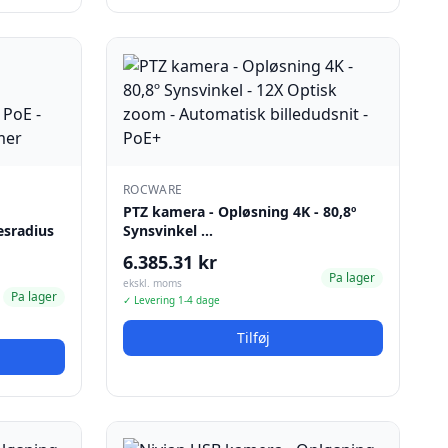
ROCWARE
PTZ kamera - Opløsning 4K - 80,8º
esradius
Synsvinkel …
6.385.31 kr
Pa lager
ekskl. moms
Pa lager
✓ Levering 1-4 dage
Tilføj