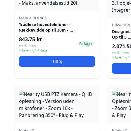
MARCA BLANCA
Trådløse hovedtelefoner -
HIKVISION
Rækkevidde op til 30m - …
Designet 
Op til 5 
843.75 kr
Pa lager
2.071.5
ekskl. moms
✓ Levering 1-4 dage
ekskl. moms
✓ Levering 1
Tilføj
NEARITY
NEARITY