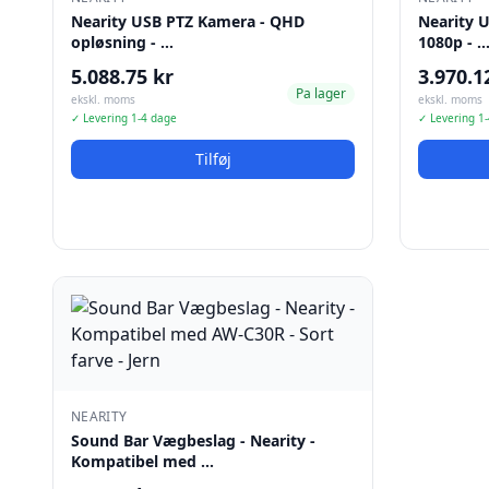
Nearity USB PTZ Kamera - QHD
Nearity 
opløsning - …
1080p - 
5.088.75 kr
3.970.1
Pa lager
ekskl. moms
ekskl. moms
✓ Levering 1-4 dage
✓ Levering 1
Tilføj
NEARITY
Sound Bar Vægbeslag - Nearity -
Kompatibel med …