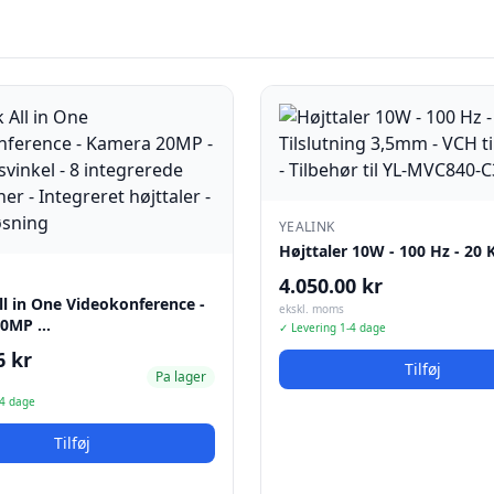
YEALINK
Højttaler 10W - 100 Hz - 20
4.050.00 kr
ll in One Videokonference -
ekskl. moms
20MP …
✓ Levering 1-4 dage
6 kr
Tilføj
Pa lager
-4 dage
Tilføj