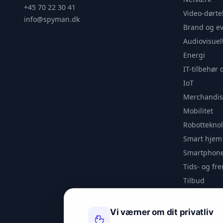
+45 70 22 30 41
Video-dørte
info@spyman.dk
Brand og e
Audiovisuel
Energi
IT-tilbehør 
IoT
Merchandis
Mobilitet
Robotteknol
Smart hjem
Smartphone
Tids- og f
Tilbud
Udendørs
Videoanaly
Vi værner om dit privatliv
Outlet