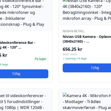
NIVIAN RETAIL
Nivian USB Kamera - Opløsn
(3840x2160) - …
Videokonference Bar -
 4K - 120° …
656.25 kr
6 kr
ekskl. moms
Pa lager
✓ Levering 1-4 dage
-4 dage
Tilføj
Tilføj