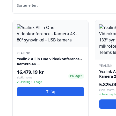
Sorter efter:
YEALINK
Yealink All in One Videokonference -
Kamera 4K …
YEALINK
16.479.19 kr
Yealink A
Pa lager
Kamera 
ekskl. moms
✓ Levering 1-4 dage
5.825.0
ekskl. moms
Tilføj
✓ Levering 1