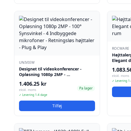
ROCWARE
Højttalerp
Elegant 
UNIVIEW
Designet til videokonferencer -
1.083.5
Opløsning 1080p 2MP - …
ekskl. moms
✓ Levering 1
1.406.25 kr
Pa lager
ekskl. moms
✓ Levering 1-4 dage
Tilføj