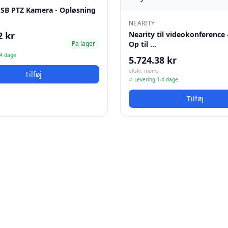
USB PTZ Kamera - Opløsning
…
NEARITY
2 kr
Nearity til videokonference 
Pa lager
Op til …
-4 dage
5.724.38 kr
ekskl. moms
Tilføj
✓ Levering 1-4 dage
Tilføj