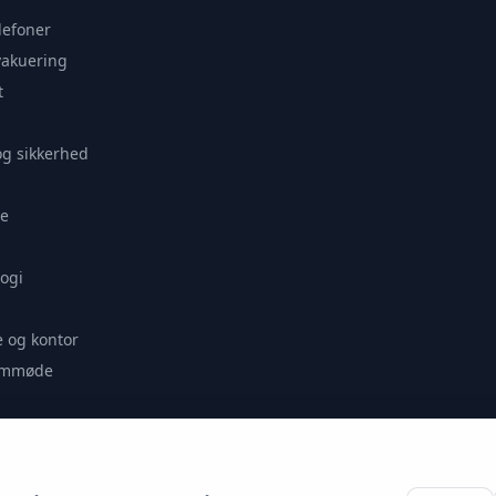
lefoner
vakuering
t
og sikkerhed
e
ogi
 og kontor
remmøde
se