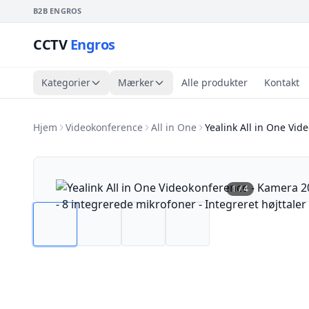
B2B ENGROS
CCTV
Engros
Kategorier
Mærker
Alle produkter
Kontakt
Hjem
Videokonference
All in One
Yealink All in One Vid
1
/
4