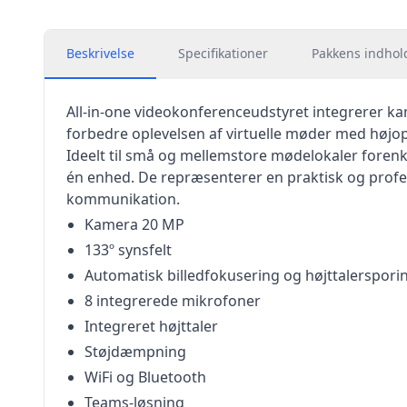
Beskrivelse
Specifikationer
Pakkens indhol
All-in-one videokonferenceudstyret integrerer kam
forbedre oplevelsen af virtuelle møder med højopl
Ideelt til små og mellemstore mødelokaler forenk
én enhed. De repræsenterer en praktisk og profess
kommunikation.
Kamera 20 MP
133º synsfelt
Automatisk billedfokusering og højttalerspori
8 integrerede mikrofoner
Integreret højttaler
Støjdæmpning
WiFi og Bluetooth
Teams-løsning