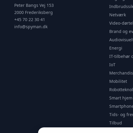
Peter Bangs Vej 153
Indbrudssik
2000 Frederiksberg
Netværk
+45 70 22 30 41
Video-dørte
info@spyman.dk
Brand og e
Audiovisuel
Energi
IT-tilbehør 
IoT
Merchandis
Mobilitet
Robotteknol
Smart hjem
Smartphone
Tids- og f
Tilbud
Udendørs