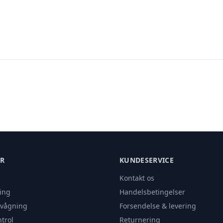
ER
KUNDESERVICE
Kontakt os
ing
Handelsbetingelser
rvågning
Forsendelse & levering
trol
Returnering