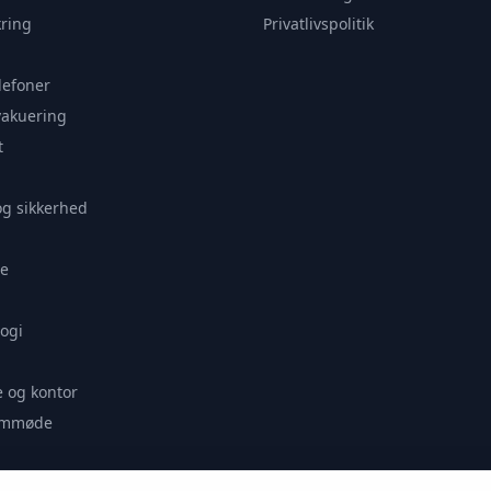
ring
Privatlivspolitik
lefoner
vakuering
t
og sikkerhed
e
ogi
 og kontor
remmøde