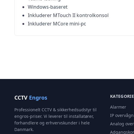
Windows-baseret
Inkluderer MTouch II kontrolkonsol
Inkluderer MCore mini-pc
KATEGORI
CCTV
Engros
Alarmer
Professionelt CCTV & sikkerhedsudstyr til
IP overvågn
engros-priser. Vi leverer til installatører,
forhandlere og erhvervskunder i hele
Analog ove
Danmark.
Adgangskon