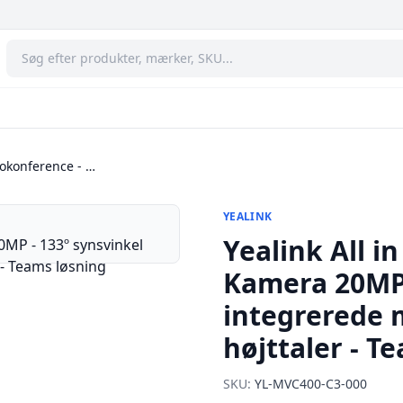
eokonference - …
YEALINK
Yealink All i
Kamera 20MP -
integrerede 
højttaler - T
SKU:
YL-MVC400-C3-000