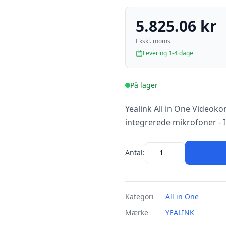
5.825.06 kr
Ekskl. moms
Levering 1-4 dage
På lager
Yealink All in One Videoko
integrerede mikrofoner - I
Antal:
Kategori
All in One
Mærke
YEALINK