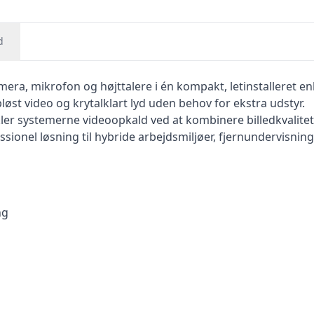
d
era, mikrofon og højttalere i én kompakt, letinstalleret enh
øst video og krytalklart lyd uden behov for ekstra udstyr.
ler systemerne videoopkald ved at kombinere billedkvalitet
ionel løsning til hybride arbejdsmiljøer, fjernundervisning 
ng