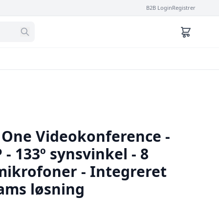
B2B Login
Registrer
n One Videokonference -
 133º synsvinkel - 8
mikrofoner - Integreret
eams løsning