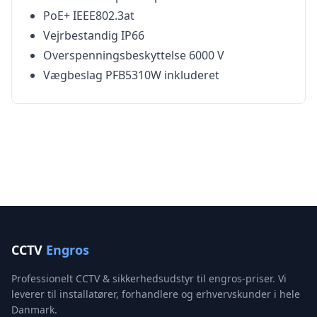
PoE+ IEEE802.3at
Vejrbestandig IP66
Overspenningsbeskyttelse 6000 V
Vægbeslag PFB5310W inkluderet
CCTV
Engros
Professionelt CCTV & sikkerhedsudstyr til engros-priser. Vi
leverer til installatører, forhandlere og erhvervskunder i hele
Danmark.