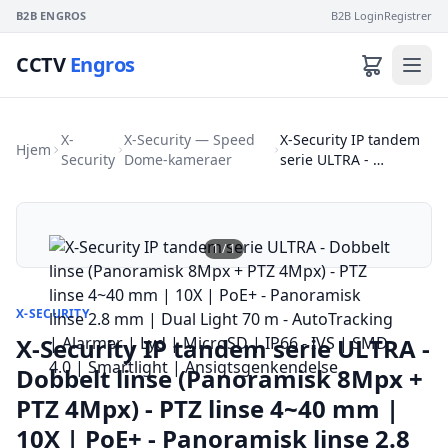
B2B ENGROS
B2B Login
Registrer
CCTV
Engros
X-
X-Security — Speed
X-Security IP tandem
Hjem
Security
Dome-kameraer
serie ULTRA - …
1
/
1
X-SECURITY
X-Security IP tandem serie ULTRA -
Dobbelt linse (Panoramisk 8Mpx +
PTZ 4Mpx) - PTZ linse 4~40 mm |
10X | PoE+ - Panoramisk linse 2.8