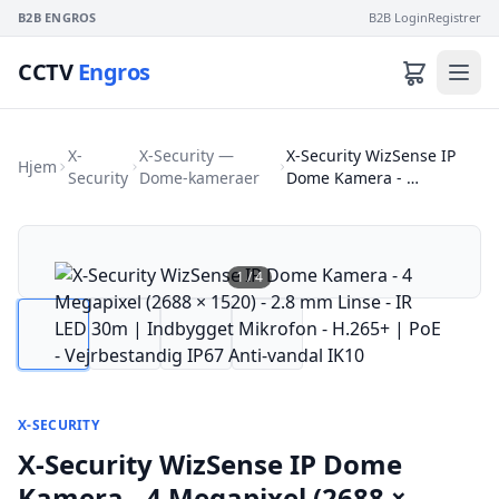
B2B ENGROS
B2B Login
Registrer
CCTV
Engros
X-
X-Security —
X-Security WizSense IP
Hjem
Security
Dome-kameraer
Dome Kamera - …
1
/
4
X-SECURITY
X-Security WizSense IP Dome
Kamera - 4 Megapixel (2688 ×