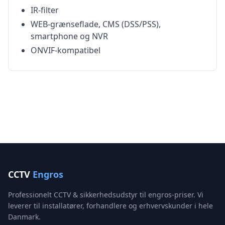
IR-filter
WEB-grænseflade, CMS (DSS/PSS),
smartphone og NVR
ONVIF-kompatibel
CCTV
Engros
Professionelt CCTV & sikkerhedsudstyr til engros-priser. Vi
leverer til installatører, forhandlere og erhvervskunder i hele
Danmark.