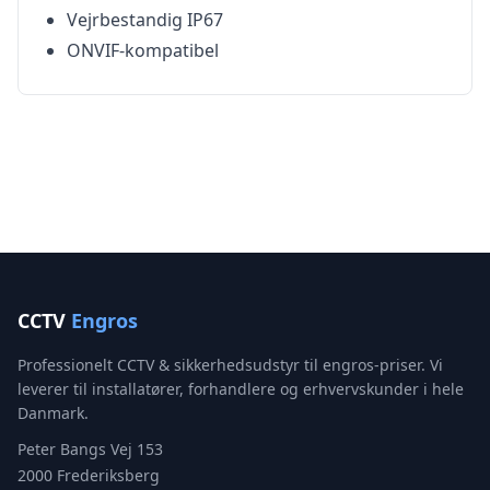
Vejrbestandig IP67
ONVIF-kompatibel
CCTV
Engros
Professionelt CCTV & sikkerhedsudstyr til engros-priser. Vi
leverer til installatører, forhandlere og erhvervskunder i hele
Danmark.
Peter Bangs Vej 153
2000 Frederiksberg