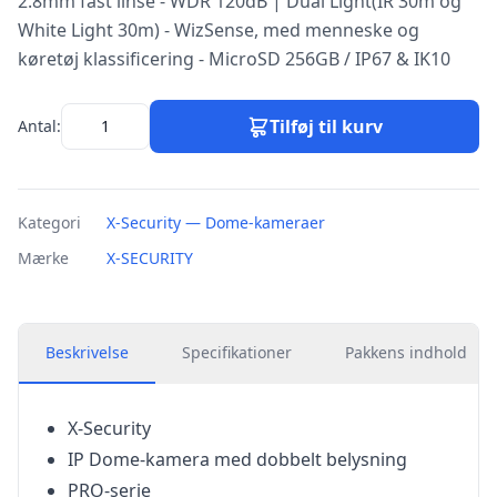
2.8mm fast linse - WDR 120dB | Dual Light(IR 30m og
White Light 30m) - WizSense, med menneske og
køretøj klassificering - MicroSD 256GB / IP67 & IK10
Tilføj til kurv
Antal:
Kategori
X-Security — Dome-kameraer
Mærke
X-SECURITY
Beskrivelse
Specifikationer
Pakkens indhold
X-Security
IP Dome-kamera med dobbelt belysning
PRO-serie