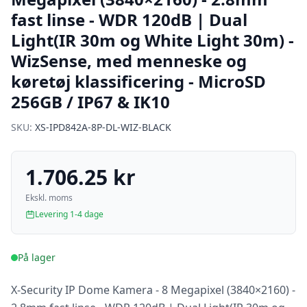
fast linse - WDR 120dB | Dual
Light(IR 30m og White Light 30m) -
WizSense, med menneske og
køretøj klassificering - MicroSD
256GB / IP67 & IK10
SKU:
XS-IPD842A-8P-DL-WIZ-BLACK
1.706.25 kr
Ekskl. moms
Levering 1-4 dage
På lager
X-Security IP Dome Kamera - 8 Megapixel (3840×2160) -