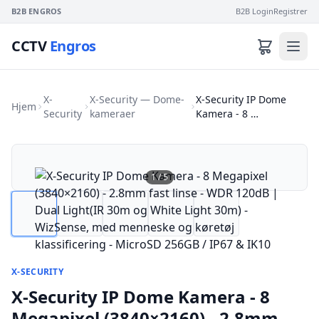
B2B ENGROS
B2B Login
Registrer
CCTV
Engros
X-
X-Security — Dome-
X-Security IP Dome
Hjem
Security
kameraer
Kamera - 8 …
1
/
5
X-SECURITY
X-Security IP Dome Kamera - 8
Megapixel (3840×2160) - 2.8mm