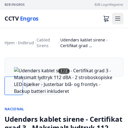
B2B ENGROS
B2B Login
Registrer
CCTV
Engros
Cabled
Udendørs kablet sirene -
Hjem
Indbrud
Sirens
Certifikat grad …
1
/
3
NACIONAL
Udendørs kablet sirene - Certifikat
grad 3 - Maksimalt lydtryk 112