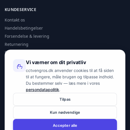
KUNDESERVICE
Kontakt os
Handelsbetingelser
Forsendelse & levering
Returnering
Privatlivspolitik
Vi værner om dit privatliv
KONTAKT
cctvengros.dk anvender cookies til at få siden
til at fungere, måle brugen og tilpasse indhold.
info@spyman.dk
Du bestemmer selv — læs mere i vores
+45 70 22 30 41
persondatapolitik
.
Peter Bangs Vej 153, 2000 Frederiksberg
Tilpas
Kun nødvendige
© 2026 cctvengros.dk — En del af Spyman.dk. Alle rettigheder
forbeholdes.
Accepter alle