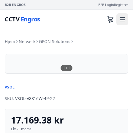
B2B ENGROS
B2B Login
Registrer
CCTV
Engros
Hjem
Netværk
GPON Solutions
1
/
1
VSOL
SKU:
VSOL-V8816W-4P-22
17.169.38 kr
Ekskl. moms