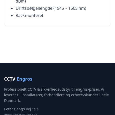
dBm)
Driftsbølgelængde (1545 ~ 1565 nm)
Rackmonteret
CCTV
Engros
Professionelt CCTV & sikkerhedsudstyr til engros-priser. Vi
leverer til installatører, forhandlere og erhvervskunder i hele
Danmark.
Peter Bangs Vej 153