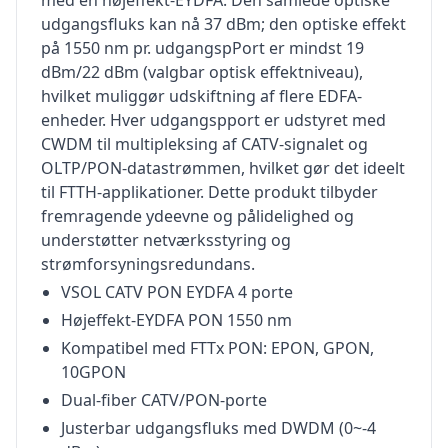
med en højeffekt-EYDFA. Den samlede optiske
udgangsfluks kan nå 37 dBm; den optiske effekt
på 1550 nm pr. udgangspPort er mindst 19
dBm/22 dBm (valgbar optisk effektniveau),
hvilket muliggør udskiftning af flere EDFA-
enheder. Hver udgangspport er udstyret med
CWDM til multipleksing af CATV-signalet og
OLTP/PON-datastrømmen, hvilket gør det ideelt
til FTTH-applikationer. Dette produkt tilbyder
fremragende ydeevne og pålidelighed og
understøtter netværksstyring og
strømforsyningsredundans.
VSOL CATV PON EYDFA 4 porte
Højeffekt-EYDFA PON 1550 nm
Kompatibel med FTTx PON: EPON, GPON,
10GPON
Dual-fiber CATV/PON-porte
Justerbar udgangsfluks med DWDM (0~-4