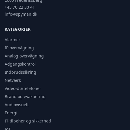
2000 Frederiksberg
+45 70 22 30 41
info@spyman.dk
KATEGORIER
Alarmer
IP overvågning
Analog overvågning
Adgangskontrol
Indbrudssikring
Netværk
Video-dørtelefoner
Brand og evakuering
Audiovisuelt
Energi
IT-tilbehør og sikkerhed
IoT