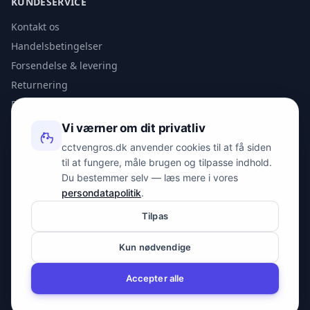
KUNDESERVICE
Kontakt os
Handelsbetingelser
Forsendelse & levering
Returnering
Privatlivspolitik
Vi værner om dit privatliv
KONTAKT
cctvengros.dk anvender cookies til at få siden
til at fungere, måle brugen og tilpasse indhold.
info@spyman.dk
Du bestemmer selv — læs mere i vores
+45 70 22 30 41
persondatapolitik
.
Peter Bangs Vej 153, 2000 Frederiksberg
Tilpas
Kun nødvendige
© 2026 cctvengros.dk — En del af Spyman.dk. Alle rettigheder
forbeholdes.
Accepter alle
CVR: 30605675