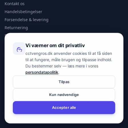
Kontakt os
Handelsbetingelser
Forsendelse & levering
Returnering
Privatlivspolitik
Vi værner om dit privatliv
KONTAKT
cctvengros.dk anvender cookies til at få siden
til at fungere, måle brugen og tilpasse indhold.
info@spyman.dk
Du bestemmer selv — læs mere i vores
+45 70 22 30 41
persondatapolitik
.
Peter Bangs Vej 153, 2000 Frederiksberg
Tilpas
Kun nødvendige
© 2026 cctvengros.dk — En del af Spyman.dk. Alle rettigheder
forbeholdes.
Accepter alle
CVR: 30605675