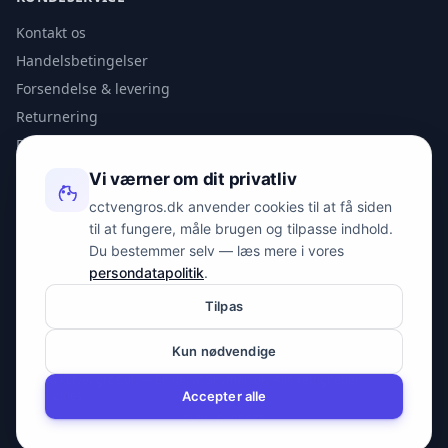
Kontakt os
Handelsbetingelser
Forsendelse & levering
Returnering
Privatlivspolitik
Vi værner om dit privatliv
KONTAKT
cctvengros.dk anvender cookies til at få siden
til at fungere, måle brugen og tilpasse indhold.
info@spyman.dk
Du bestemmer selv — læs mere i vores
+45 70 22 30 41
persondatapolitik
.
Peter Bangs Vej 153, 2000 Frederiksberg
Tilpas
Kun nødvendige
© 2026 cctvengros.dk — En del af Spyman.dk. Alle rettigheder
forbeholdes.
Accepter alle
CVR: 30605675