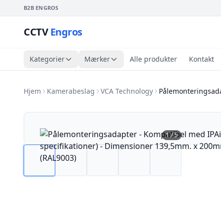
B2B ENGROS
CCTV
Engros
Kategorier
Mærker
Alle produkter
Kontakt
Hjem
Kamerabeslag
VCA Technology
Pålemonteringsada
1
/
5