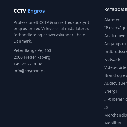
KATEGORI
CCTV
Engros
Alarmer
Professionelt CCTV & sikkerhedsudstyr til
IP overvågn
engros-priser. Vi leverer til installatører,
forhandlere og erhvervskunder i hele
Analog ove
Danmark.
Adgangskon
Peter Bangs Vej 153
Indbrudssik
2000 Frederiksberg
Netværk
+45 70 22 30 41
Video-dørte
info@spyman.dk
Brand og e
Audiovisuel
Energi
IT-tilbehør 
IoT
Merchandis
Mobilitet