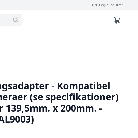
B2B Login
Registrer
gsadapter - Kompatibel
eraer (se specifikationer)
r 139,5mm. x 200mm. -
RAL9003)