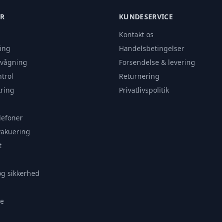
ER
KUNDESERVICE
Kontakt os
ing
Handelsbetingelser
rvågning
Forsendelse & levering
trol
Returnering
ring
Privatlivspolitik
lefoner
vakuering
t
og sikkerhed
e