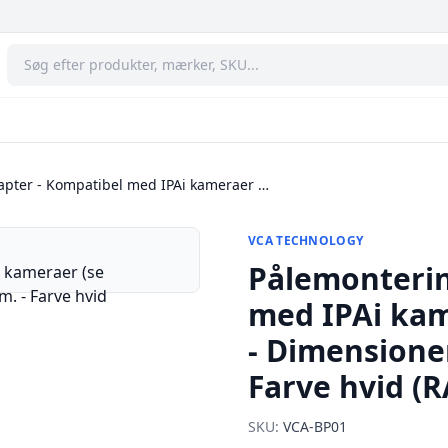
pter - Kompatibel med IPAi kameraer …
VCA TECHNOLOGY
Pålemonterin
med IPAi kam
- Dimensione
Farve hvid (
SKU:
VCA-BP01