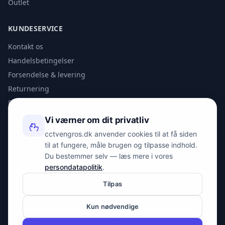
Outlet
KUNDESERVICE
Kontakt os
Handelsbetingelser
Forsendelse & levering
Returnering
Privatlivspolitik
Vi værner om dit privatliv
KONTAKT
cctvengros.dk anvender cookies til at få siden
til at fungere, måle brugen og tilpasse indhold.
info@spyman.dk
Du bestemmer selv — læs mere i vores
+45 70 22 30 41
persondatapolitik
.
Peter Bangs Vej 153, 2000 Frederiksberg
Tilpas
Kun nødvendige
© 2026 cctvengros.dk — En del af Spyman.dk. Alle rettigheder