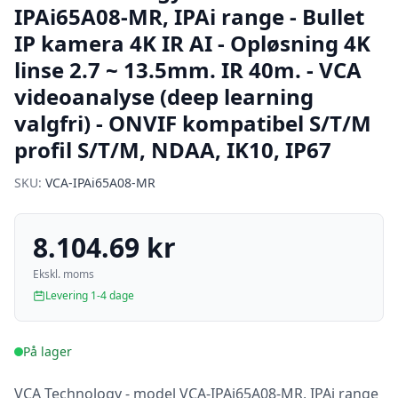
IPAi65A08-MR, IPAi range - Bullet
IP kamera 4K IR AI - Opløsning 4K
linse 2.7 ~ 13.5mm. IR 40m. - VCA
videoanalyse (deep learning
valgfri) - ONVIF kompatibel S/T/M
profil S/T/M, NDAA, IK10, IP67
SKU:
VCA-IPAi65A08-MR
8.104.69 kr
Ekskl. moms
Levering 1-4 dage
På lager
VCA Technology - model VCA-IPAi65A08-MR, IPAi range