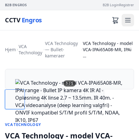
B2B ENGROS
B2B Login
Registrer
CCTV
Engros
VCA Technology
VCA Technology - model
VCA
Hjem
— Bullet-
VCA-IPAi65A08-MR, IPAi
Technology
kameraer
…
1
/
5
VCA TECHNOLOGY
VCA Technology - model VCA-