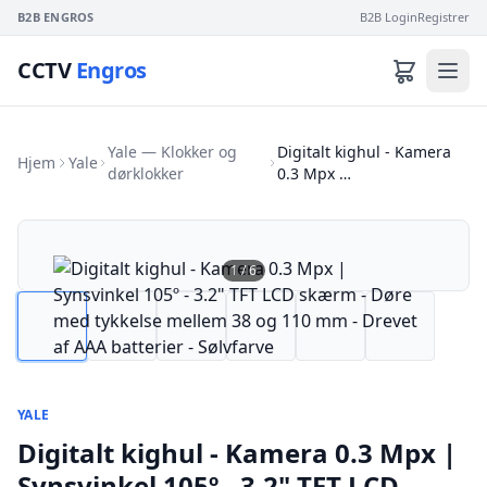
B2B ENGROS
B2B Login
Registrer
CCTV
Engros
Yale — Klokker og
Digitalt kighul - Kamera
Hjem
Yale
dørklokker
0.3 Mpx …
1
/
6
YALE
Digitalt kighul - Kamera 0.3 Mpx |
Synsvinkel 105º - 3.2" TFT LCD