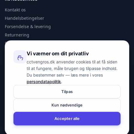
Kontakt os
Handelsbetingelser
Forsendelse & levering
Returnering
Privatlivspolitik
Vi værner om dit privatliv
KONTAKT
cctvengros.dk anvender cookies til at få siden
til at fungere, måle brugen og tilpasse indhold.
info@spyman.dk
Du bestemmer selv — læs mere i vores
+45 70 22 30 41
persondatapolitik
.
Peter Bangs Vej 153, 2000 Frederiksberg
Tilpas
Kun nødvendige
© 2026 cctvengros.dk — En del af Spyman.dk. Alle rettigheder
forbeholdes.
Accepter alle
CVR: 30605675