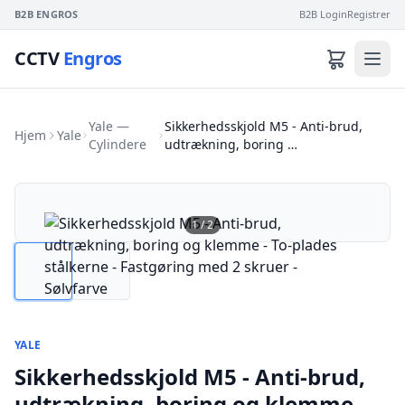
B2B ENGROS
B2B Login
Registrer
CCTV
Engros
Yale —
Sikkerhedsskjold M5 - Anti-brud,
Hjem
Yale
Cylindere
udtrækning, boring …
1
/
2
YALE
Sikkerhedsskjold M5 - Anti-brud,
udtrækning, boring og klemme -