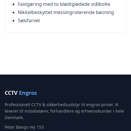
Fastgøring med to blødtglødede stålbolte
Nikkelbeskyttet messingroterende bøsning
Sølvfarvet
CCTV
Engros
Professionelt CCTV & sikkerhedsudstyr til engros-priser. Vi
leverer til installatører, forhandlere og erhvervskunder i hele
Danmark.
Peter Bangs Vej 153