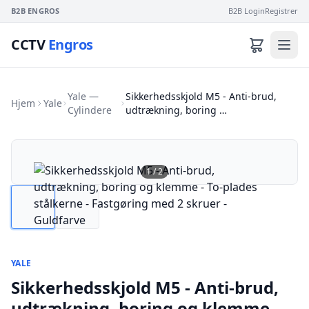
B2B ENGROS
B2B Login
Registrer
CCTV
Engros
Yale —
Sikkerhedsskjold M5 - Anti-brud,
Hjem
Yale
Cylindere
udtrækning, boring …
1
/
2
YALE
Sikkerhedsskjold M5 - Anti-brud,
udtrækning, boring og klemme -