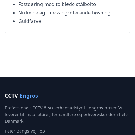
Fastgøring med to bløde stålbolte
Nikkelbelagt messingroterande bøsning
Guldfarve
CCTV
Engros
Professionelt CCTV & sikkerhedsudstyr til engros-priser. Vi
leverer til installatører, forhandlere og erhvervskunder i hele
Danmark.
Peter Bangs Vej 153