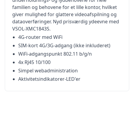
underholdnings- og lydbehovene for hele
familien og behovene for et lille kontor, hvilket
giver mulighed for glattere videoafspilning og
dataoverføringer. Nyd prisværdig ydeevne med
VSOL-XMC1843S.
4G-router med WiFi
SIM-kort 4G/3G-adgang (ikke inkluderet)
WiFi-adgangspunkt 802.11 b/g/n
4x RJ45 10/100
Simpel webadministration
Aktivitetsindikatorer-LED'er