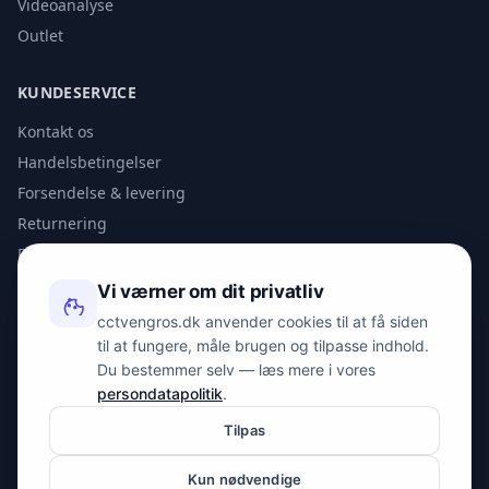
Videoanalyse
Outlet
KUNDESERVICE
Kontakt os
Handelsbetingelser
Forsendelse & levering
Returnering
Privatlivspolitik
Vi værner om dit privatliv
KONTAKT
cctvengros.dk anvender cookies til at få siden
til at fungere, måle brugen og tilpasse indhold.
info@spyman.dk
Du bestemmer selv — læs mere i vores
+45 70 22 30 41
persondatapolitik
.
Peter Bangs Vej 153, 2000 Frederiksberg
Tilpas
Kun nødvendige