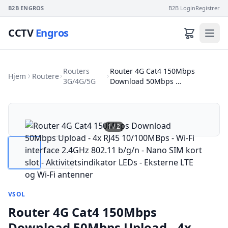
B2B ENGROS
B2B Login
Registrer
CCTV
Engros
Routers
Router 4G Cat4 150Mbps
Hjem
Routere
3G/4G/5G
Download 50Mbps …
1
/
2
VSOL
Router 4G Cat4 150Mbps
Download 50Mbps Upload - 4x