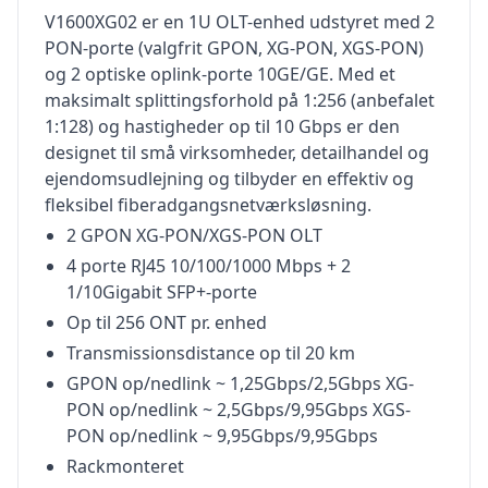
V1600XG02 er en 1U OLT-enhed udstyret med 2
PON-porte (valgfrit GPON, XG-PON, XGS-PON)
og 2 optiske oplink-porte 10GE/GE. Med et
maksimalt splittingsforhold på 1:256 (anbefalet
1:128) og hastigheder op til 10 Gbps er den
designet til små virksomheder, detailhandel og
ejendomsudlejning og tilbyder en effektiv og
fleksibel fiberadgangsnetværksløsning.
2 GPON XG-PON/XGS-PON OLT
4 porte RJ45 10/100/1000 Mbps + 2
1/10Gigabit SFP+-porte
Op til 256 ONT pr. enhed
Transmissionsdistance op til 20 km
GPON op/nedlink ~ 1,25Gbps/2,5Gbps XG-
PON op/nedlink ~ 2,5Gbps/9,95Gbps XGS-
PON op/nedlink ~ 9,95Gbps/9,95Gbps
Rackmonteret