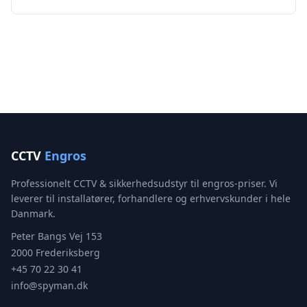
CCTV
Engros
Professionelt CCTV & sikkerhedsudstyr til engros-priser. Vi
leverer til installatører, forhandlere og erhvervskunder i hele
Danmark.
Peter Bangs Vej 153
2000 Frederiksberg
+45 70 22 30 41
info@spyman.dk