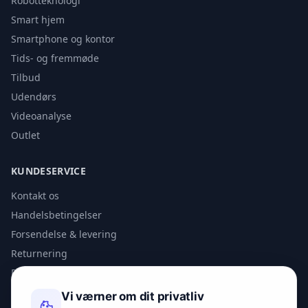
Robotteknologi
Smart hjem
Smartphone og kontor
Tids- og fremmøde
Tilbud
Udendørs
Videoanalyse
Outlet
KUNDESERVICE
Kontakt os
Handelsbetingelser
Forsendelse & levering
Returnering
Privatlivspolitik
Vi værner om dit privatliv