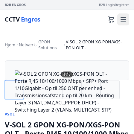
B2B ENGROS
B2B Login
Registrer
CCTV
Engros
GPON
V-SOL 2 GPON XG-PON/XGS-
Hjem
Netværk
Solutions
PON OLT - …
1
/
6
VSOL
V-SOL 2 GPON XG-PON/XGS-PON
OLT - Porte RJ45 10/100/1000 Mbps