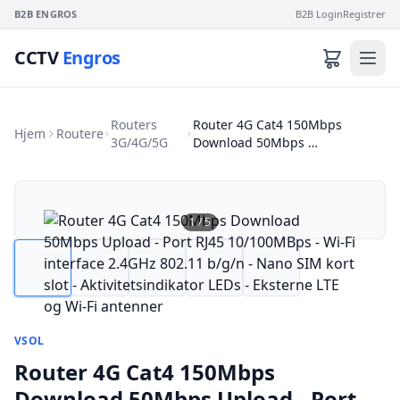
B2B ENGROS
B2B Login
Registrer
CCTV
Engros
Routers
Router 4G Cat4 150Mbps
Hjem
Routere
3G/4G/5G
Download 50Mbps …
1
/
5
VSOL
Router 4G Cat4 150Mbps
Download 50Mbps Upload - Port