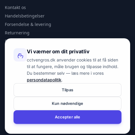
Kontakt os
Handelsbetingelser
Forsendelse & levering
Returnering
Privatlivspolitik
Vi værner om dit privatliv
KONTAKT
cctvengros.dk anvender cookies til at få siden
til at fungere, måle brugen og tilpasse indhold.
info@spyman.dk
Du bestemmer selv — læs mere i vores
+45 70 22 30 41
persondatapolitik
.
Peter Bangs Vej 153, 2000 Frederiksberg
Tilpas
Kun nødvendige
© 2026 cctvengros.dk — En del af Spyman.dk. Alle rettigheder
forbeholdes.
Accepter alle
CVR: 30605675