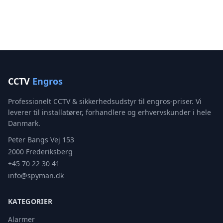
CCTV
Engros
Professionelt CCTV & sikkerhedsudstyr til engros-priser. Vi
leverer til installatører, forhandlere og erhvervskunder i hele
Danmark.
Peter Bangs Vej 153
2000 Frederiksberg
+45 70 22 30 41
info@spyman.dk
KATEGORIER
Alarmer