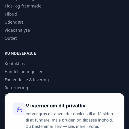
Tids- og fremmøde
Tilbud
Udendørs
Videoanalyse
Outlet
KUNDESERVICE
Kontakt os
Handelsbetingelser
Forsendelse & levering
Returnering
Privatlivspolitik
Vi værner om dit privatliv
KONTAKT
cctvengros.dk anvender cookies til at få siden
til at fungere, måle brugen og tilpasse indhold.
info@spyman.dk
Du bestemmer selv — læs mere i vores