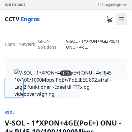
B2B ENGROS
B2B Login
Registrer
CCTV
Engros
GPON
V-SOL - 1*XPON+4GE(PoE+)
Hjem
Netværk
Solutions
ONU - 4x …
1
/
4
VSOL
V-SOL - 1*XPON+4GE(PoE+) ONU -
4x RJ45 10/100/1000Mbps