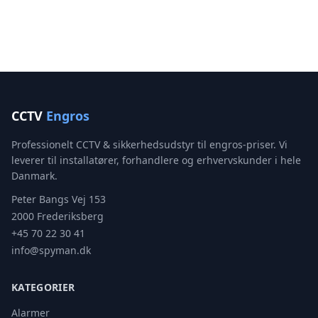
CCTV
Engros
Professionelt CCTV & sikkerhedsudstyr til engros-priser. Vi
leverer til installatører, forhandlere og erhvervskunder i hele
Danmark.
Peter Bangs Vej 153
2000 Frederiksberg
+45 70 22 30 41
info@spyman.dk
KATEGORIER
Alarmer