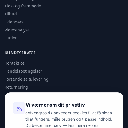
Tids- og fremmøde
Tilbud
Udendørs
Videoanalyse
Outlet
KUNDESERVICE
Kontakt os
Handelsbetingelser
Forsendelse & levering
Returnering
Privatlivspolitik
Vi værner om dit privatliv
KONTAKT
cctvengros.dk anvender cookies til at få siden
til at fungere, måle brugen og tilpasse indhold.
info@spyman.dk
Du bestemmer selv — læs mere i vores