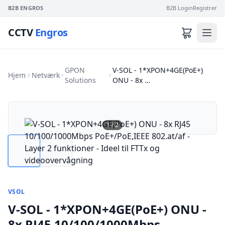
B2B ENGROS
B2B Login
Registrer
CCTV
Engros
GPON
V-SOL - 1*XPON+4GE(PoE+)
Hjem
Netværk
Solutions
ONU - 8x …
1
/
2
VSOL
V-SOL - 1*XPON+4GE(PoE+) ONU -
8x RJ45 10/100/1000Mbps