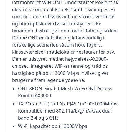
loftmonteret WiFi ONT. Understøtter PoF optisk-
elektrisk komposit-kabelstrømforsyning, PoF i
rummet, uden strømsvigt, og strømoverførsel
og fiberoptisk overførsel forstyrrer ikke
hinanden, hvilket gør den mere stabil og sikker.
Denne ONT er fleksibel og letanvendelig i
forskellige scenarier, såsom hotelfoyers,
klasseværelser, mødelokaler, restauranter osv.
Den er udstyret med et højydelses-AX3000-
chipset, integreret WiFi-antenne og trådløs
hastighed på op til 3000 Mbps, hvilket giver
brugerne fremragende ydeevne.
ONT XPON Gigabit Mesh Wi-Fi ONT Access
Point 6 AX3000
1X PON ( PoF ) 1x LAN RJ45 10/100/1000Mbps-
Kompatibel med 802.11a/b/g/n/ac/ax dual
band 2,4 og 5 GHz
Wi-Fi kapacitet op til 3000Mbps