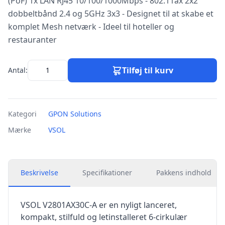
(PoF) 1x LAN RJ45 10/100/1000Mbps - 802.11ax 2x2
dobbeltbånd 2.4 og 5GHz 3x3 - Designet til at skabe et
komplet Mesh netværk - Ideel til hoteller og
restauranter
Tilføj til kurv
Antal:
Kategori
GPON Solutions
Mærke
VSOL
Beskrivelse
Specifikationer
Pakkens indhold
VSOL V2801AX30C-A er en nyligt lanceret,
kompakt, stilfuld og letinstalleret 6-cirkulær