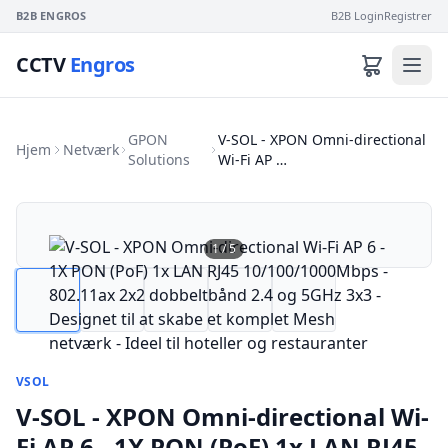
B2B ENGROS
B2B Login
Registrer
CCTV
Engros
GPON
V-SOL - XPON Omni-directional
Hjem
Netværk
Solutions
Wi-Fi AP …
1
/
5
VSOL
V-SOL - XPON Omni-directional Wi-
Fi AP 6 - 1X PON (PoF) 1x LAN RJ45