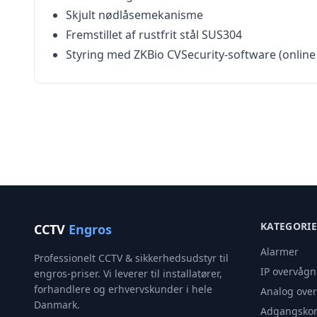
Skjult nødlåsemekanisme
Fremstillet af rustfrit stål SUS304
Styring med ZKBio CVSecurity-software (online
KATEGORI
CCTV
Engros
Alarmer
Professionelt CCTV & sikkerhedsudstyr til
IP overvågn
engros-priser. Vi leverer til installatører,
forhandlere og erhvervskunder i hele
Analog ove
Danmark.
Adgangskon