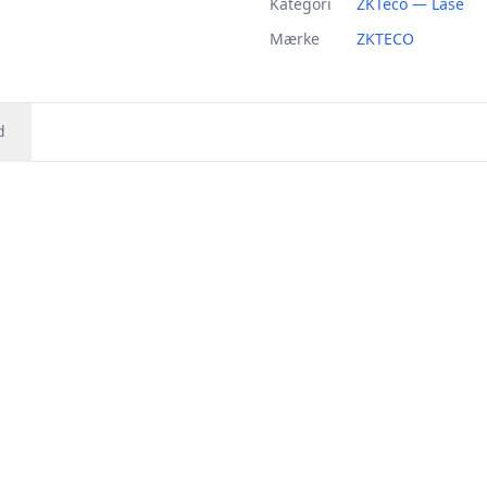
Kategori
ZKTeco — Låse
Mærke
ZKTECO
d