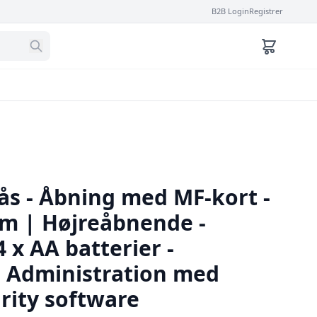
B2B Login
Registrer
ås - Åbning med MF-kort -
m | Højreåbnende -
 x AA batterier -
- Administration med
rity software