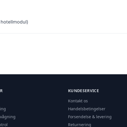
 hotellmodul)
ER
KUNDESERVICE
Kontakt os
ing
Handelsbetingelser
rvågning
Forsendelse & levering
trol
Returnering