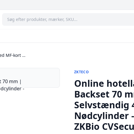
med MF-kort …
ZKTECO
Online hotell
Backset 70 m
Selvstændig 4
Nødcylinder 
ZKBio CVSecu