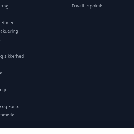
ring
Privatlivspolitik
lefoner
vakuering
t
og sikkerhed
e
ogi
 og kontor
remmøde