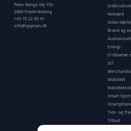
Peter Bangs Vej 153
Indbrudssik
2000 Frederiksberg
Netværk
+45 70 22 30 41
Video-dørte
info@spyman.dk
Brand og e
Audiovisuel
Energi
IT-tilbehør 
IoT
Merchandis
Mobilitet
Robotteknol
Smart hjem
Smartphone
Tids- og f
Tilbud
Udendørs