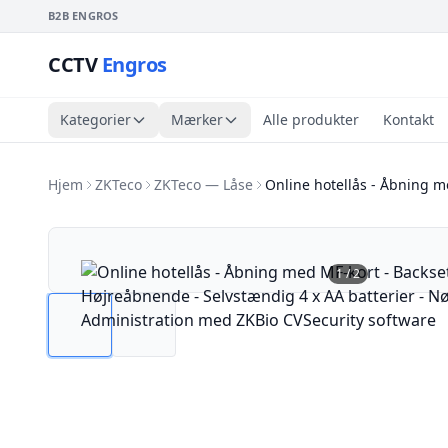
B2B ENGROS
CCTV
Engros
Kategorier
Mærker
Alle produkter
Kontakt
Hjem
ZKTeco
ZKTeco — Låse
Online hotellås - Åbning 
1
/
2