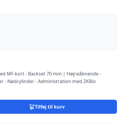
med MF-kort - Backset 70 mm | Højreåbnende -
er - Nødcylinder - Administration med ZKBio
Tilføj til kurv