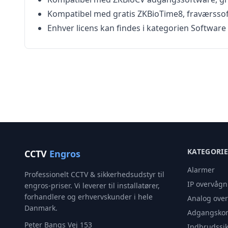
Kompatibel med gratis ZKBioTime8, fraværssoft
Enhver licens kan findes i kategorien Softwar
KATEGORI
CCTV
Engros
Alarmer
Professionelt CCTV & sikkerhedsudstyr til
IP overvågn
engros-priser. Vi leverer til installatører,
forhandlere og erhvervskunder i hele
Analog ove
Danmark.
Adgangskon
Peter Bangs Vej 153
Indbrudssik