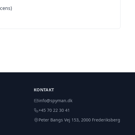
icens)
KONTAKT
info@spyman.dk
+45 70 22 30 41
Peter Bangs Vej 153, 2000 Frederiksberg