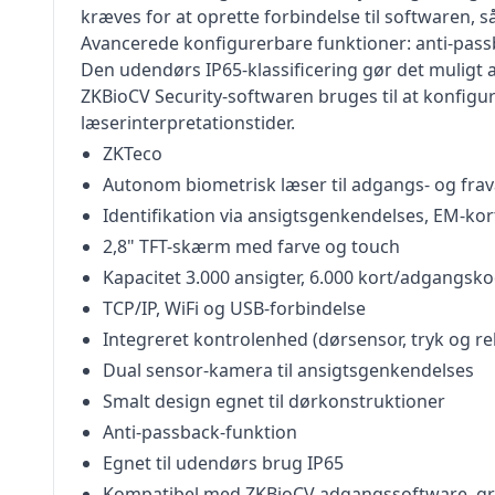
kræves for at oprette forbindelse til softwaren,
Avancerede konfigurerbare funktioner: anti-passba
Den udendørs IP65-klassificering gør det muligt a
ZKBioCV Security-softwaren bruges til at konfigu
læserinterpretationstider.
ZKTeco
Autonom biometrisk læser til adgangs- og fra
Identifikation via ansigtsgenkendelses, EM-ko
2,8" TFT-skærm med farve og touch
Kapacitet 3.000 ansigter, 6.000 kort/adgangsko
TCP/IP, WiFi og USB-forbindelse
Integreret kontrolenhed (dørsensor, tryk og re
Dual sensor-kamera til ansigtsgenkendelses
Smalt design egnet til dørkonstruktioner
Anti-passback-funktion
Egnet til udendørs brug IP65
Kompatibel med ZKBioCV adgangssoftware, grati