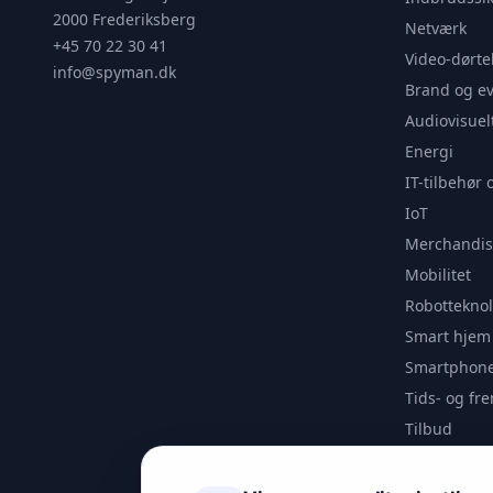
2000 Frederiksberg
Netværk
+45 70 22 30 41
Video-dørte
info@spyman.dk
Brand og e
Audiovisuel
Energi
IT-tilbehør 
IoT
Merchandis
Mobilitet
Robotteknol
Smart hjem
Smartphone
Tids- og f
Tilbud
Udendørs
Videoanaly