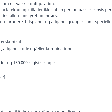
 såsom netværkskonfiguration.
ck-teknologi (tillader ikke, at en person passerer, hvis per
t installere udstyret udendørs.
rere brugere, tidsplaner og adgangsgrupper, samt specielle 
værskontrol
rt, adgangskode og/eller kombinationer
der og 150.000 registreringer
læ)
s op til 5 døre (køb af permanent licens)