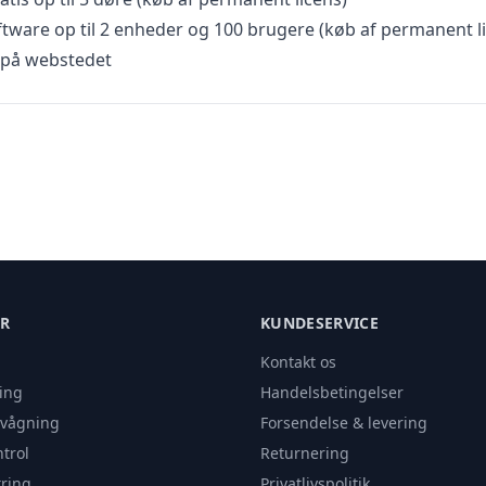
ware op til 2 enheder og 100 brugere (køb af permanent l
e på webstedet
ER
KUNDESERVICE
Kontakt os
ing
Handelsbetingelser
rvågning
Forsendelse & levering
trol
Returnering
ring
Privatlivspolitik