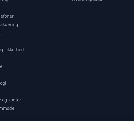
lefoner
vakuering
t
og sikkerhed
e
ogi
 og kontor
remmøde
se