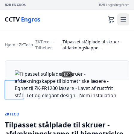
B2B ENGROS
B2B Login
Registrer
CCTV
Engros
ZKTeco —
Tilpasset stålplade til skruer -
Hjem
ZKTeco
Tilbehør
afdækningskappe …
1
/
4
ZKTECO
Tilpasset stålplade til skruer -
afdækningskappe til biometriske