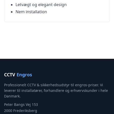
Letvægt og elegant design
Nem installation
CCTV
Engros
Professionelt CCTV & sikkerhedsudstyr til engros-priser. Vi
leverer til installatører, forhandlere og erhvervskunder i hele
Danmark.
Peter Bangs Vej 153
2000 Frederiksberg