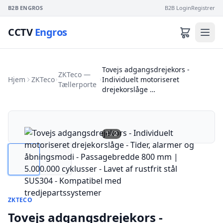
B2B ENGROS
B2B Login
Registrer
CCTV
Engros
Tovejs adgangsdrejekors -
ZKTeco —
Hjem
ZKTeco
Individuelt motoriseret
Tællerporte
drejekorslåge …
1
/
2
ZKTECO
Tovejs adgangsdrejekors -