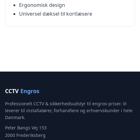
Ergonomisk design
Universel dæksel til kortlæsere
CCTV
Engros
Professionelt CCTV & sikkerhedsudstyr til engros-priser. Vi
leverer til installatører, forhandlere og erhvervskunder i hele
Danmark.
Peter Bangs Vej 153
2000 Frederiksberg