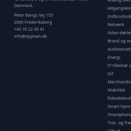
Danmark.
Adgangskon
Peter Bangs Vej 153
Indbrudssik
2000 Frederiksberg
Netværk
+45 70 22 30 41
Video-dørte
info@spyman.dk
Brand og e
Audiovisuel
Energi
IT-tilbehør 
IoT
Merchandis
Mobilitet
Robotteknol
Smart hjem
Smartphone
Tids- og f
Tilbud