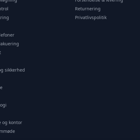
trol
Returnering
ring
Privatlivspolitik
lefoner
vakuering
t
og sikkerhed
e
ogi
 og kontor
remmøde