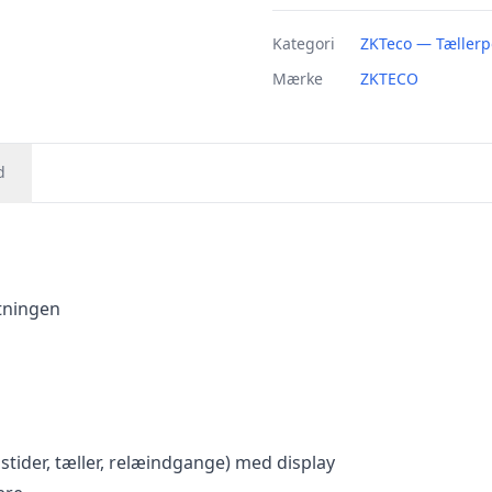
Kategori
ZKTeco — Tællerp
Mærke
ZKTECO
d
tningen
stider, tæller, relæindgange) med display