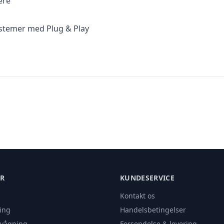
ere
stemer med Plug & Play
ER
KUNDESERVICE
Kontakt os
ing
Handelsbetingelser
rvågning
Forsendelse & levering