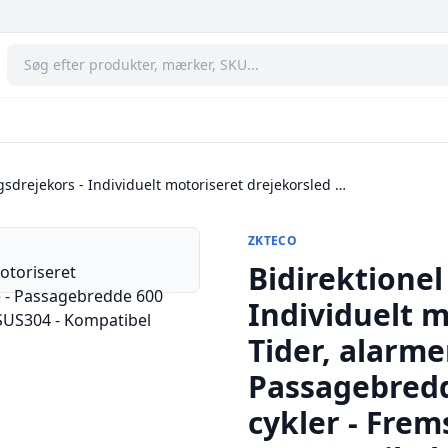
sdrejekors - Individuelt motoriseret drejekorsled …
ZKTECO
Bidirektione
Individuelt m
Tider, alarme
Passagebredd
cykler - Frems