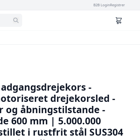
B2B Login
Registrer
l adgangsdrejekors -
otoriseret drejekorsled -
r og åbningstilstande -
e 600 mm | 5.000.000
tillet i rustfrit stål SUS304