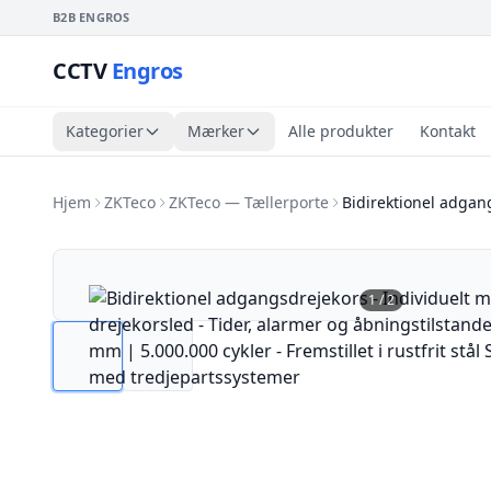
B2B ENGROS
CCTV
Engros
Kategorier
Mærker
Alle produkter
Kontakt
Hjem
ZKTeco
ZKTeco — Tællerporte
Bidirektionel adgang
1
/
2