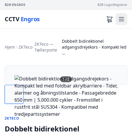
B2B ENGROS
B2B Login
Registrer
CCTV
Engros
Dobbelt bidirektionel
ZKTeco —
Hjem
ZKTeco
adgangsdrejekors - Kompakt led
Tællerporte
…
1
/
2
ZKTECO
Dobbelt bidirektionel