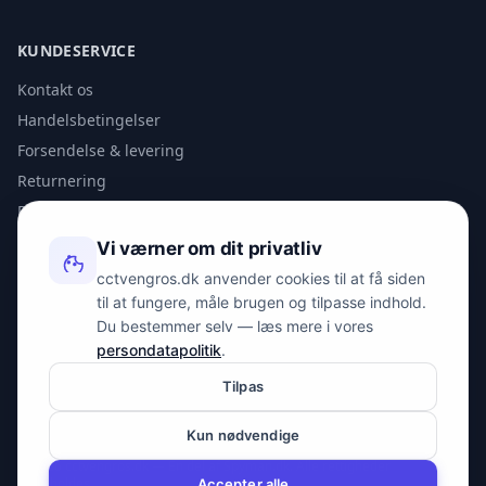
KUNDESERVICE
Kontakt os
Handelsbetingelser
Forsendelse & levering
Returnering
Privatlivspolitik
Vi værner om dit privatliv
KONTAKT
cctvengros.dk anvender cookies til at få siden
til at fungere, måle brugen og tilpasse indhold.
info@spyman.dk
Du bestemmer selv — læs mere i vores
+45 70 22 30 41
persondatapolitik
.
Peter Bangs Vej 153, 2000 Frederiksberg
Tilpas
Kun nødvendige
© 2026 cctvengros.dk — En del af Spyman.dk. Alle rettigheder
forbeholdes.
Accepter alle