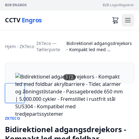
B2B ENGROS
B2B Login
Registrer
CCTV
Engros
ZKTeco —
Bidirektionel adgangsdrejekors
Hjem
ZKTeco
Tællerporte
- Kompakt led med …
1
/
2
ZKTECO
Bidirektionel adgangsdrejekors -
Kompakt led med foldbar