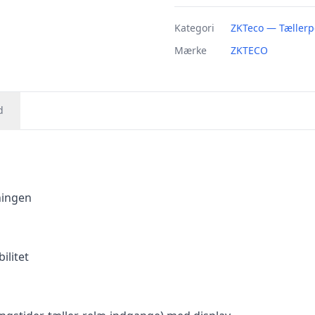
Kategori
ZKTeco — Tællerp
Mærke
ZKTECO
d
ningen
ilitet