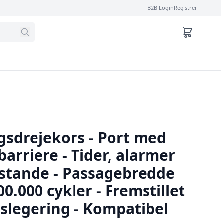
B2B Login
Registrer
gsdrejekors - Port med
barriere - Tider, alarmer
lstande - Passagebredde
0.000 cykler - Fremstillet
slegering - Kompatibel