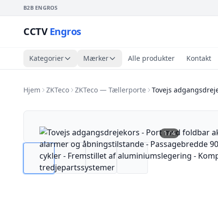
B2B ENGROS
CCTV
Engros
Kategorier
Mærker
Alle produkter
Kontakt
Hjem
ZKTeco
ZKTeco — Tællerporte
Tovejs adgangsdreje
1
/
4