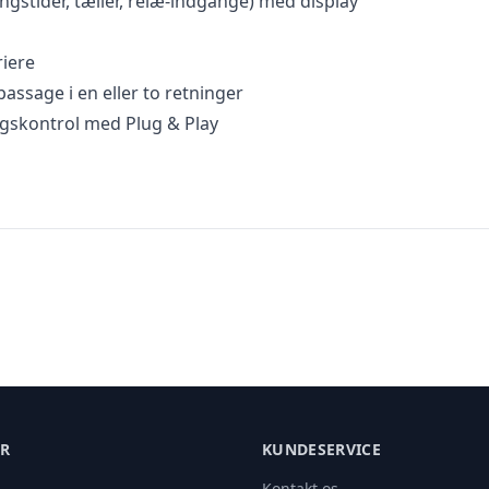
ngstider, tæller, relæ-indgange) med display
riere
 passage i en eller to retninger
gskontrol med Plug & Play
ER
KUNDESERVICE
Kontakt os