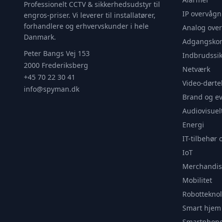
Professionelt CCTV & sikkerhedsudstyr til
IP overvågn
engros-priser. Vi leverer til installatører,
forhandlere og erhvervskunder i hele
Analog ove
Danmark.
Adgangskon
Peter Bangs Vej 153
Indbrudssik
2000 Frederiksberg
Netværk
+45 70 22 30 41
Video-dørte
info@spyman.dk
Brand og e
Audiovisuel
Energi
IT-tilbehør 
IoT
Merchandis
Mobilitet
Robotteknol
Smart hjem
Smartphone