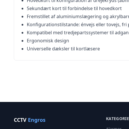
Hovedkort til konfiguration af drejekryds (åbni
Sekundært kort til forbindelse til hovedkort
Fremstillet af aluminiumslægering og akrylbar
Konfigurationstilstande: énvejs eller tovejs, fri
Kompatibel med tredjepartssystemer til adgan
Ergonomisk design
Universelle dæksler til kortlæsere
KATEGORI
CCTV
Engros
Alarmer