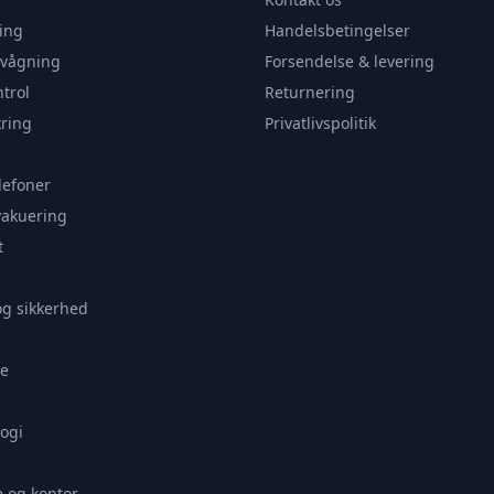
ing
Handelsbetingelser
rvågning
Forsendelse & levering
trol
Returnering
ring
Privatlivspolitik
lefoner
vakuering
t
og sikkerhed
e
ogi
 og kontor