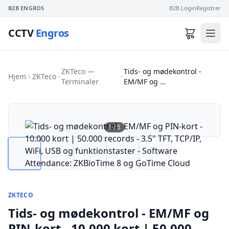
B2B ENGROS
B2B Login
Registrer
CCTV
Engros
ZKTeco —
Tids- og mødekontrol -
Hjem
ZKTeco
Terminaler
EM/MF og …
1
/
5
ZKTECO
Tids- og mødekontrol - EM/MF og
PIN-kort - 10.000 kort | 50.000