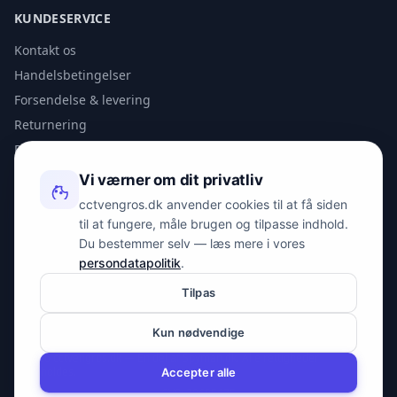
KUNDESERVICE
Kontakt os
Handelsbetingelser
Forsendelse & levering
Returnering
Privatlivspolitik
Vi værner om dit privatliv
KONTAKT
cctvengros.dk anvender cookies til at få siden
til at fungere, måle brugen og tilpasse indhold.
info@spyman.dk
Du bestemmer selv — læs mere i vores
+45 70 22 30 41
persondatapolitik
.
Peter Bangs Vej 153, 2000 Frederiksberg
Tilpas
Kun nødvendige
© 2026 cctvengros.dk — En del af Spyman.dk. Alle rettigheder
forbeholdes.
Accepter alle
CVR: 30605675