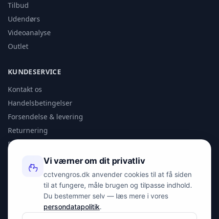
Tilbud
Udendørs
Videoanalyse
Outlet
KUNDESERVICE
Kontakt os
Handelsbetingelser
Forsendelse & levering
Returnering
Privatlivspolitik
Vi værner om dit privatliv
KONTAKT
cctvengros.dk anvender cookies til at få siden
til at fungere, måle brugen og tilpasse indhold.
info@spyman.dk
Du bestemmer selv — læs mere i vores
+45 70 22 30 41
persondatapolitik
.
Peter Bangs Vej 153, 2000 Frederiksberg