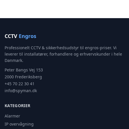
CCTV
Engros
Professionelt CCTV & sikkerhedsudstyr til engros-priser. Vi
leverer til installatører, forhandlere og erhvervskunder i hele
Danmark.
Peter Bangs Vej 153
2000 Frederiksberg
+45 70 22 30 41
info@spyman.dk
KATEGORIER
Alarmer
IP overvågning