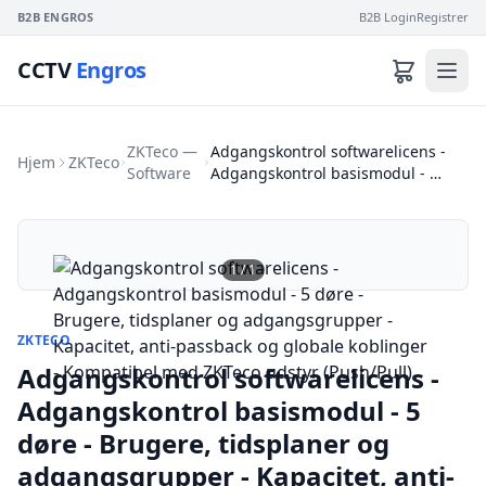
B2B ENGROS
B2B Login
Registrer
CCTV
Engros
ZKTeco —
Adgangskontrol softwarelicens -
Hjem
ZKTeco
Software
Adgangskontrol basismodul - …
1
/
1
ZKTECO
Adgangskontrol softwarelicens -
Adgangskontrol basismodul - 5
døre - Brugere, tidsplaner og
adgangsgrupper - Kapacitet, anti-