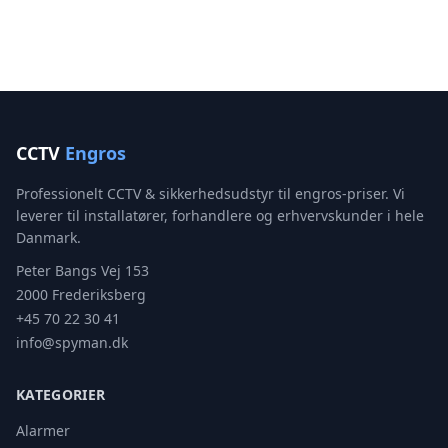
CCTV
Engros
Professionelt CCTV & sikkerhedsudstyr til engros-priser. Vi
leverer til installatører, forhandlere og erhvervskunder i hele
Danmark.
Peter Bangs Vej 153
2000 Frederiksberg
+45 70 22 30 41
info@spyman.dk
KATEGORIER
Alarmer