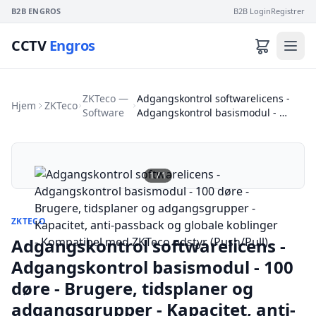
B2B ENGROS
B2B Login
Registrer
CCTV
Engros
ZKTeco —
Adgangskontrol softwarelicens -
Hjem
ZKTeco
Software
Adgangskontrol basismodul - …
1
/
1
ZKTECO
Adgangskontrol softwarelicens -
Adgangskontrol basismodul - 100
døre - Brugere, tidsplaner og
adgangsgrupper - Kapacitet, anti-