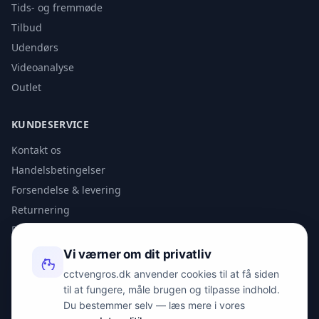
Tids- og fremmøde
Tilbud
Udendørs
Videoanalyse
Outlet
KUNDESERVICE
Kontakt os
Handelsbetingelser
Forsendelse & levering
Returnering
Privatlivspolitik
Vi værner om dit privatliv
KONTAKT
cctvengros.dk anvender cookies til at få siden
til at fungere, måle brugen og tilpasse indhold.
info@spyman.dk
Du bestemmer selv — læs mere i vores
+45 70 22 30 41