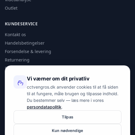
Outlet
KUNDESERVICE
Kontakt os
Handelsbetingelser
Forsendelse & levering
Returnering
Privatlivspolitik
Vi værner om dit privatliv
KONTAKT
cctvengros.dk anvender cookies til at få siden
til at fungere, måle brugen og tilpasse indhold.
info@spyman.dk
Du bestemmer selv — læs mere i vores
+45 70 22 30 41
persondatapolitik
.
Peter Bangs Vej 153, 2000 Frederiksberg
Tilpas
Kun nødvendige