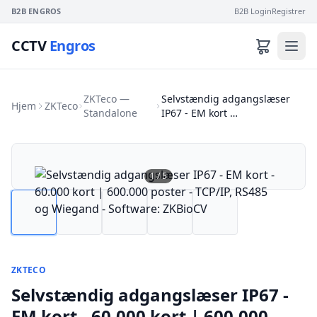
B2B ENGROS
B2B Login
Registrer
CCTV
Engros
ZKTeco —
Selvstændig adgangslæser
Hjem
ZKTeco
Standalone
IP67 - EM kort …
1
/
5
ZKTECO
Selvstændig adgangslæser IP67 -
EM kort - 60.000 kort | 600.000