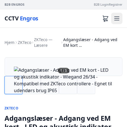
B2B ENGROS
B2B Login
Registrer
CCTV
Engros
ZKTeco —
Adgangslæser - Adgang ved
Hjem
ZKTeco
Læsere
EM kort …
1
/
5
ZKTECO
Adgangslæser - Adgang ved EM
kort - LED og akustisk indikator -