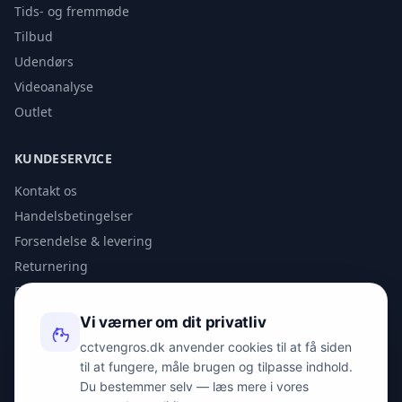
Tids- og fremmøde
Tilbud
Udendørs
Videoanalyse
Outlet
KUNDESERVICE
Kontakt os
Handelsbetingelser
Forsendelse & levering
Returnering
Privatlivspolitik
Vi værner om dit privatliv
KONTAKT
cctvengros.dk anvender cookies til at få siden
til at fungere, måle brugen og tilpasse indhold.
info@spyman.dk
Du bestemmer selv — læs mere i vores
+45 70 22 30 41