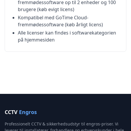
fremmødessoftware op til 2 enheder og 100
brugere (køb evigt licens)
Kompatibel med GoTime Cloud-
fremmødessoftware (køb årligt licens)
Alle licenser kan findes i softwarekategorien
på hjemmesiden
CCTV
Engros
Professionelt CCTV & sikkerhedsudstyr til engros-priser. Vi
leverer til installatører, forhandlere og erhvervskunder i hele