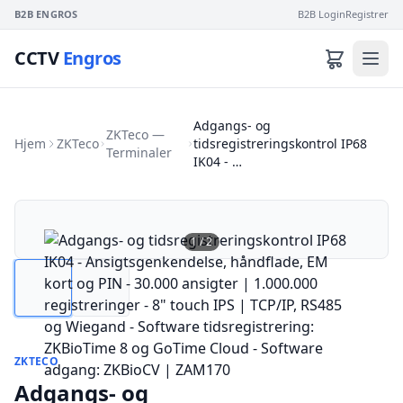
B2B ENGROS
B2B Login
Registrer
CCTV
Engros
Adgangs- og
ZKTeco —
Hjem
ZKTeco
tidsregistreringskontrol IP68
Terminaler
IK04 - …
1
/
2
ZKTECO
Adgangs- og