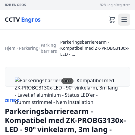
B2B ENGROS
B2B Login
Registrer
CCTV
Engros
Parkeringsbarrierearm -
Parking
Hjem
Parkering
Kompatibel med ZK-PROBG3130x-
barriers
LED - …
1
/
1
ZKTECO
Parkeringsbarrierearm -
Kompatibel med ZK-PROBG3130x-
LED - 90º vinkelarm, 3m lang -