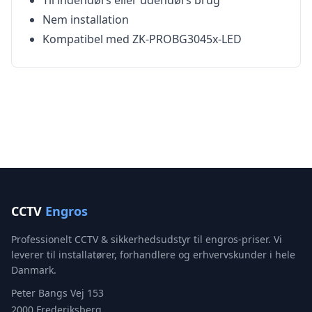
Til indendørs eller udendørs brug
Nem installation
Kompatibel med ZK-PROBG3045x-LED
CCTV
Engros
Professionelt CCTV & sikkerhedsudstyr til engros-priser. Vi
leverer til installatører, forhandlere og erhvervskunder i hele
Danmark.
Peter Bangs Vej 153
2000 Frederiksberg