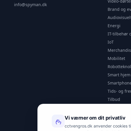
Video-dørte
info@spyman.dk
Brand og e
Audiovisuel
Energi
IT-tilbehør 
IoT
Merchandis
Mobilitet
Robotteknol
Smart hjem
Smartphone
Tids- og f
Tilbud
Udendørs
Videoanaly
Vi værner om dit privatliv
Outlet
cctvengros.dk anvender cookies til 