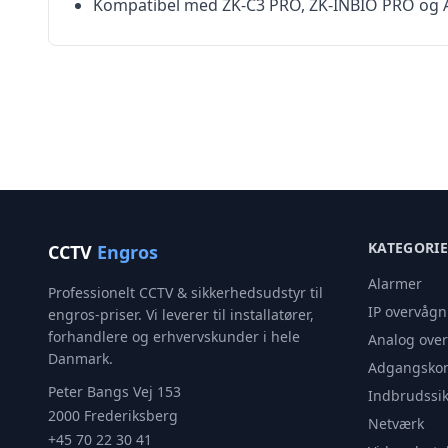
Kompatibel med ZK-C3 PRO, ZK-INBIO PRO og A
KATEGORI
CCTV
Engros
Alarmer
Professionelt CCTV & sikkerhedsudstyr til
IP overvågn
engros-priser. Vi leverer til installatører,
forhandlere og erhvervskunder i hele
Analog ove
Danmark.
Adgangskon
Peter Bangs Vej 153
Indbrudssik
2000 Frederiksberg
Netværk
+45 70 22 30 41