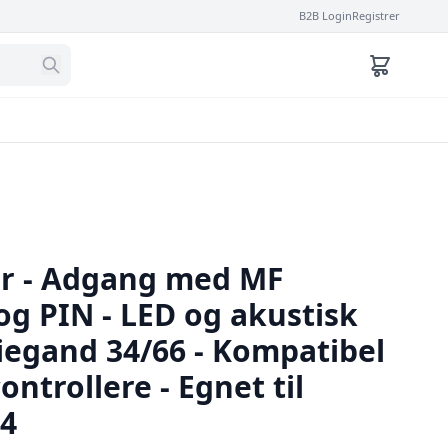
B2B Login
Registrer
r - Adgang med MF
og PIN - LED og akustisk
Wiegand 34/66 - Kompatibel
ntrollere - Egnet til
64