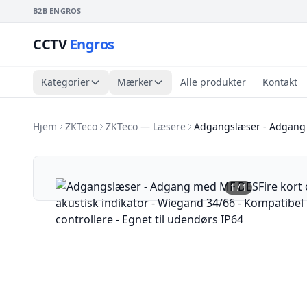
B2B ENGROS
CCTV
Engros
Kategorier
Mærker
Alle produkter
Kontakt
Hjem
ZKTeco
ZKTeco — Læsere
Adgangslæser - Adgang
1
/
1