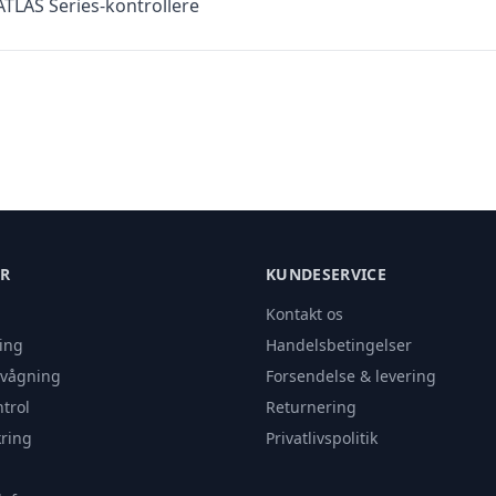
TLAS Series-kontrollere
ER
KUNDESERVICE
Kontakt os
ing
Handelsbetingelser
rvågning
Forsendelse & levering
trol
Returnering
ring
Privatlivspolitik