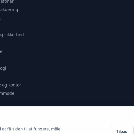
lefoner
vakuering
t
og sikkerhed
e
ogi
 og kontor
remmøde
se
at få siden til at fungere, måle
Tilpas