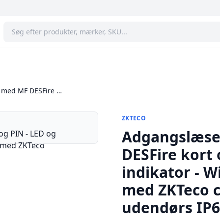
 med MF DESFire …
ZKTECO
Adgangslæse
DESFire kort 
indikator - 
med ZKTeco co
udendørs IP