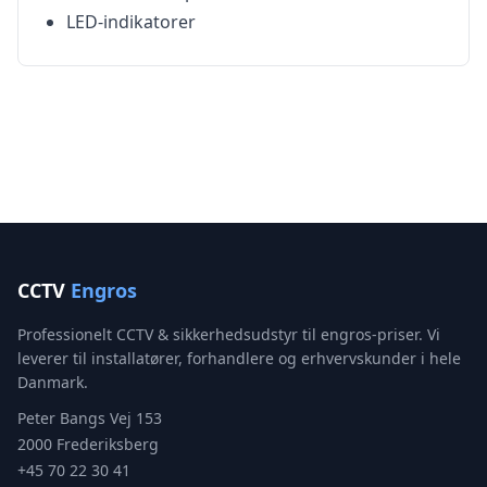
LED-indikatorer
CCTV
Engros
Professionelt CCTV & sikkerhedsudstyr til engros-priser. Vi
leverer til installatører, forhandlere og erhvervskunder i hele
Danmark.
Peter Bangs Vej 153
2000 Frederiksberg
+45 70 22 30 41