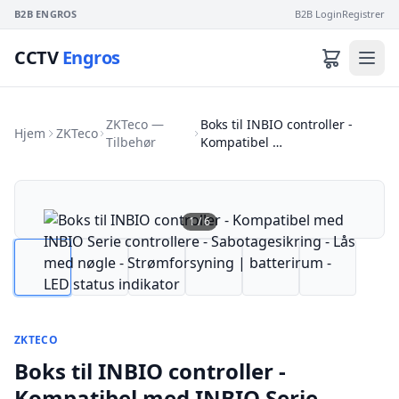
B2B ENGROS
B2B Login
Registrer
CCTV
Engros
ZKTeco —
Boks til INBIO controller -
Hjem
ZKTeco
Tilbehør
Kompatibel …
1
/
6
ZKTECO
Boks til INBIO controller -
Kompatibel med INBIO Serie