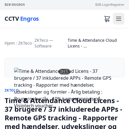
B2B ENGROS
B2B Login
Registrer
CCTV
Engros
ZKTeco —
Time & Attendance Cloud
Hjem
ZKTeco
Software
Licens - …
1
/
1
ZKTECO
Time & Attendance Cloud Licens -
37 brugere / 37 inkluderede APPs -
Remote GPS tracking - Rapporter
med hændelser, udvekslinger og