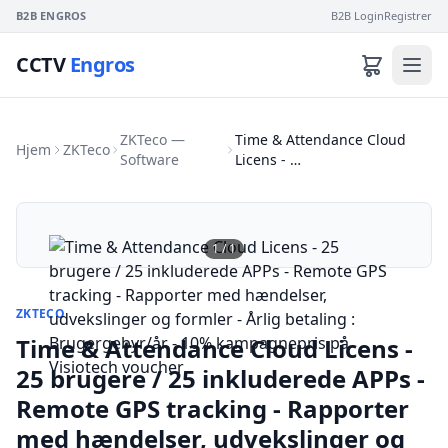
B2B ENGROS
B2B Login
Registrer
CCTV
Engros
ZKTeco —
Time & Attendance Cloud
Hjem
ZKTeco
Software
Licens - …
1
/
1
ZKTECO
Time & Attendance Cloud Licens -
25 brugere / 25 inkluderede APPs -
Remote GPS tracking - Rapporter
med hændelser, udvekslinger og