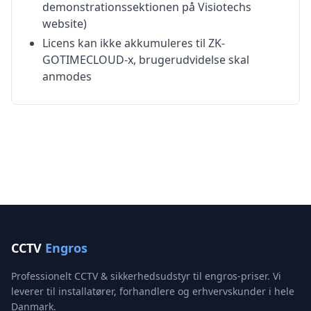
demonstrationssektionen på Visiotechs
website)
Licens kan ikke akkumuleres til ZK-
GOTIMECLOUD-x, brugerudvidelse skal
anmodes
CCTV
Engros
Professionelt CCTV & sikkerhedsudstyr til engros-priser. Vi
leverer til installatører, forhandlere og erhvervskunder i hele
Danmark.