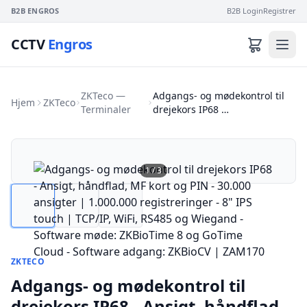
B2B ENGROS
B2B Login
Registrer
CCTV
Engros
ZKTeco —
Adgangs- og mødekontrol til
Hjem
ZKTeco
Terminaler
drejekors IP68 …
1
/
3
ZKTECO
Adgangs- og mødekontrol til
drejekors IP68 - Ansigt, håndflad,