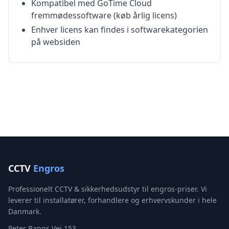
Kompatibel med GoTime Cloud
fremmødessoftware (køb årlig licens)
Enhver licens kan findes i softwarekategorien
på websiden
CCTV
Engros
Professionelt CCTV & sikkerhedsudstyr til engros-priser. Vi
leverer til installatører, forhandlere og erhvervskunder i hele
Danmark.
Peter Bangs Vej 153