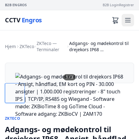
B2B ENGROS
B2B Login
Registrer
CCTV
Engros
ZKTeco —
Adgangs- og mødekontrol til
Hjem
ZKTeco
Terminaler
drejekors IP68 …
1
/
3
ZKTECO
Adgangs- og mødekontrol til
drejekors IP68 - Ansigt, håndflad,