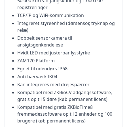
50.000 kort/adgangskoder og 1.000.000
registreringer
TCP/IP og WiFi-kommunikation
Integreret styreenhed (dørsensor, tryknap og
relæ)
Dobbelt sensorkamera til
ansigtsgenkendelese
Hvidt LED med justerbar lysstyrke
ZAM170 Platform
Egnet til udendørs IP68
Anti-hærværk IK04
Kan integreres med drejespærrer
Kompatibel med ZKBioCV adgangssoftware,
gratis op til 5 døre (køb permanent licens)
Kompatibel med gratis ZKBioTime8
fremmødessoftware op til 2 enheder og 100
brugere (køb permanent licens)