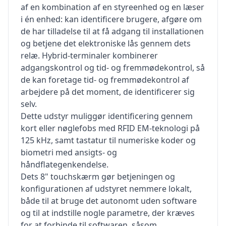
af en kombination af en styreenhed og en læser
i én enhed: kan identificere brugere, afgøre om
de har tilladelse til at få adgang til installationen
og betjene det elektroniske lås gennem dets
relæ. Hybrid-terminaler kombinerer
adgangskontrol og tid- og fremmødekontrol, så
de kan foretage tid- og fremmødekontrol af
arbejdere på det moment, de identificerer sig
selv.
Dette udstyr muliggør identificering gennem
kort eller nøglefobs med RFID EM-teknologi på
125 kHz, samt tastatur til numeriske koder og
biometri med ansigts- og
håndflategenkendelse.
Dets 8" touchskærm gør betjeningen og
konfigurationen af udstyret nemmere lokalt,
både til at bruge det autonomt uden software
og til at indstille nogle parametre, der kræves
for at forbinde til softwaren, såsom