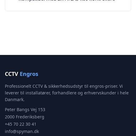
CCTV
Engros
Professionelt CCTV & sikkerhedsudstyr til engros-priser. Vi
leverer til installatører, forhandlere og erhvervskunder i hele
Danmark.
Peter Bangs Vej 153
2000 Frederiksberg
+45 70 22 30 41
info@spyman.dk