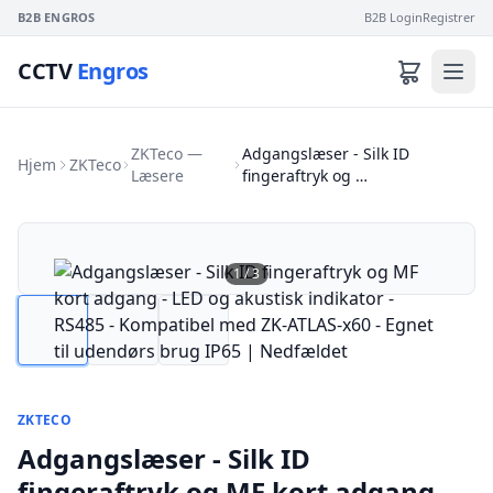
B2B ENGROS
B2B Login
Registrer
CCTV
Engros
ZKTeco —
Adgangslæser - Silk ID
Hjem
ZKTeco
Læsere
fingeraftryk og …
1
/
3
ZKTECO
Adgangslæser - Silk ID
fingeraftryk og MF kort adgang -