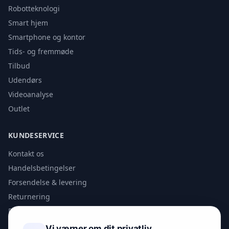
Robotteknologi
Smart hjem
Smartphone og kontor
Tids- og fremmøde
Tilbud
Udendørs
Videoanalyse
Outlet
KUNDESERVICE
Kontakt os
Handelsbetingelser
Forsendelse & levering
Returnering
Privatlivspolitik
Vi værner om dit privatliv