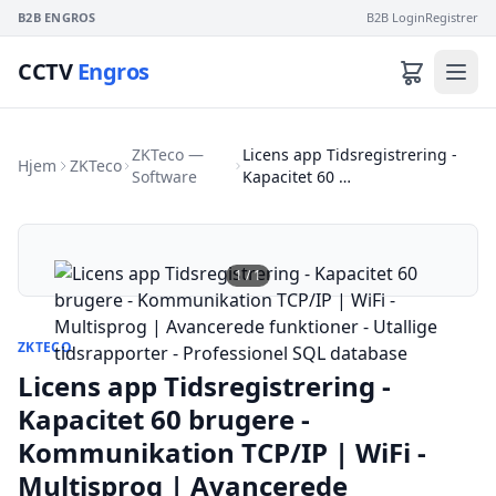
B2B ENGROS
B2B Login
Registrer
CCTV
Engros
ZKTeco —
Licens app Tidsregistrering -
Hjem
ZKTeco
Software
Kapacitet 60 …
1
/
1
ZKTECO
Licens app Tidsregistrering -
Kapacitet 60 brugere -
Kommunikation TCP/IP | WiFi -
Multisprog | Avancerede