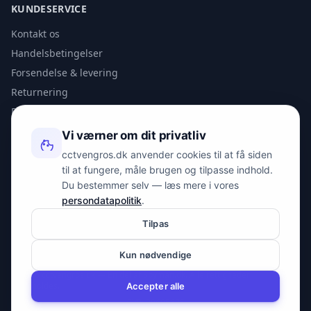
KUNDESERVICE
Kontakt os
Handelsbetingelser
Forsendelse & levering
Returnering
Privatlivspolitik
Vi værner om dit privatliv
KONTAKT
cctvengros.dk anvender cookies til at få siden
til at fungere, måle brugen og tilpasse indhold.
info@spyman.dk
Du bestemmer selv — læs mere i vores
+45 70 22 30 41
persondatapolitik
.
Peter Bangs Vej 153, 2000 Frederiksberg
Tilpas
Kun nødvendige
© 2026 cctvengros.dk — En del af Spyman.dk. Alle rettigheder
forbeholdes.
Accepter alle
CVR: 30605675