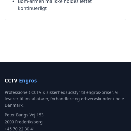
Bom-armen må ikke holdes løftet
kontinuerligt
CCTV
Engros
Professionelt CCTV & sikkerhedsudstyr til engros-priser. Vi
leverer til installatører, forhandlere og erhvervskunder i hele
Danmark.
Peter Bangs Vej 153
2000 Frederiksberg
+45 70 22 30 41