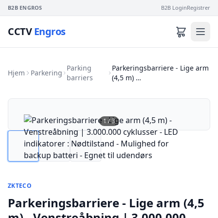
B2B ENGROS
B2B Login
Registrer
CCTV
Engros
Parking
Parkeringsbarriere - Lige arm
Hjem
Parkering
barriers
(4,5 m) …
1
/
3
ZKTECO
Parkeringsbarriere - Lige arm (4,5
m) - Venstreåbning | 3.000.000