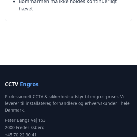
Bommarmen må ikke holdes kontinuerligt
hævet
CCTV
Engros
Professionelt CCTV & sikkerhedsudstyr til engros-priser. Vi
leverer til installatører, forhandlere og erhvervskunder i hele
Danmark.
Peter Bangs Vej 153
2000 Frederiksberg
+45 70 22 30 41