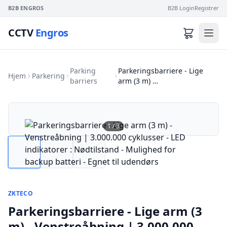
B2B ENGROS
B2B Login
Registrer
CCTV
Engros
Parking
Parkeringsbarriere - Lige
Hjem
Parkering
barriers
arm (3 m) …
1
/
3
ZKTECO
Parkeringsbarriere - Lige arm (3
m) - Venstreåbning | 3.000.000